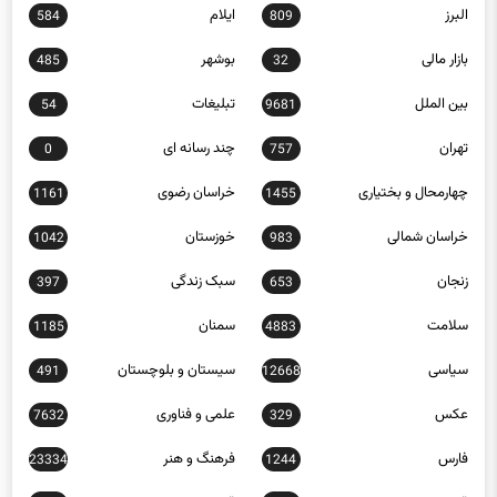
البرز
ایلام
584
809
بازار مالی
بوشهر
485
32
بین الملل
تبلیغات
54
9681
تهران
چند رسانه ای
0
757
چهارمحال و بختیاری
خراسان رضوی
1161
1455
خراسان شمالی
خوزستان
1042
983
زنجان
سبک زندگی
397
653
سلامت
سمنان
1185
4883
سیاسی
سیستان و بلوچستان
491
12668
عکس
علمی و فناوری
7632
329
فارس
فرهنگ و هنر
23334
1244