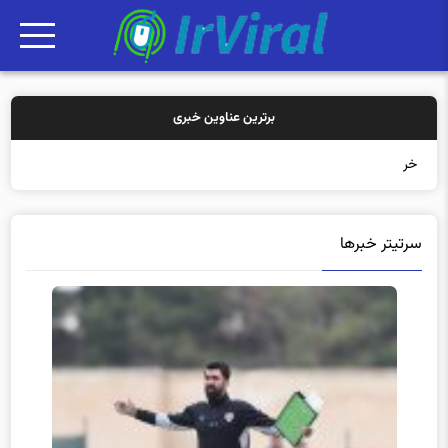
برترین عناوین خبری
خرید بیمه: س
سرتیتر خبرها