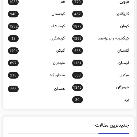
قزوین
قم
1033
770
کاریکاتور
کردستان
940
452
کرمان
کرمانشاه
1232
1877
کهگیلویه و بویراحمد
گردشگری
13
1299
گلستان
گیلان
1404
568
لرستان
مازندران
897
1161
مرکزی
مناطق آزاد
218
563
هرمزگان
1345
همدان
256
یزد
30
جدیدترین مقالات