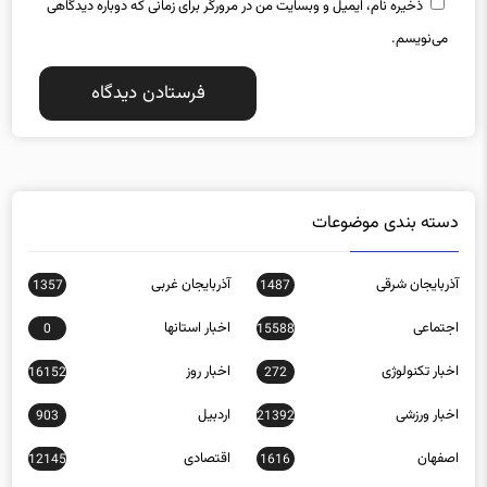
ذخیره نام، ایمیل و وبسایت من در مرورگر برای زمانی که دوباره دیدگاهی
می‌نویسم.
دسته بندی موضوعات
آذربایجان شرقی
آذربایجان غربی
1357
1487
اجتماعی
اخبار استانها
0
15588
اخبار تکنولوژی
اخبار روز
16152
272
اخبار ورزشی
اردبیل
903
21392
اصفهان
اقتصادی
12145
1616