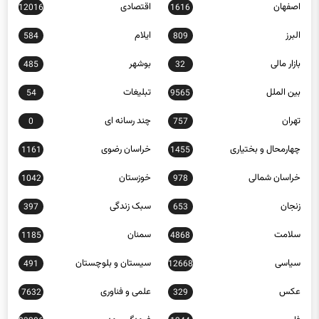
اصفهان
اقتصادی
12016
1616
البرز
ایلام
584
809
بازار مالی
بوشهر
485
32
بین الملل
تبلیغات
54
9565
تهران
چند رسانه ای
0
757
چهارمحال و بختیاری
خراسان رضوی
1161
1455
خراسان شمالی
خوزستان
1042
978
زنجان
سبک زندگی
397
653
سلامت
سمنان
1185
4868
سیاسی
سیستان و بلوچستان
491
12668
عکس
علمی و فناوری
7632
329