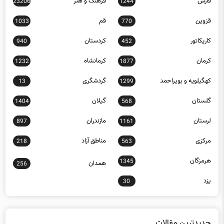
فارس
فرهنگ و هنر
23206
1244
قزوین
قم
1033
770
کاریکاتور
کردستان
940
452
کرمان
کرمانشاه
1232
1877
کهگیلویه و بویراحمد
گردشگری
13
1299
گلستان
گیلان
1404
568
لرستان
مازندران
897
1161
مرکزی
مناطق آزاد
218
563
هرمزگان
1345
همدان
256
یزد
30
جدیدترین مقالات