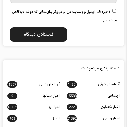
ذخیره نام، ایمیل و وبسایت من در مرورگر برای زمانی که دوباره دیدگاهی
می‌نویسم.
دسته بندی موضوعات
آذربایجان شرقی
آذربایجان غربی
1357
1487
اجتماعی
اخبار استانها
0
15588
اخبار تکنولوژی
اخبار روز
16152
272
اخبار ورزشی
اردبیل
903
21392