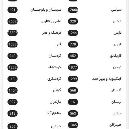
سلامت
سمنان
1185
4883
سیاسی
سیستان و بلوچستان
491
12668
عکس
علمی و فناوری
7632
329
فارس
فرهنگ و هنر
23306
1244
قزوین
قم
1033
770
کاریکاتور
کردستان
940
452
کرمان
کرمانشاه
1232
1877
کهگیلویه و بویراحمد
گردشگری
13
1299
گلستان
گیلان
1404
568
لرستان
مازندران
897
1161
مرکزی
مناطق آزاد
218
563