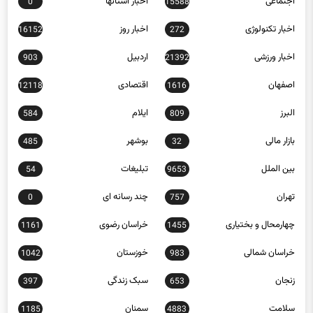
اجتماعی
اخبار استانها
0
15588
اخبار تکنولوژی
اخبار روز
16152
272
اخبار ورزشی
اردبیل
903
21392
اصفهان
اقتصادی
12118
1616
البرز
ایلام
584
809
بازار مالی
بوشهر
485
32
بین الملل
تبلیغات
54
9653
تهران
چند رسانه ای
0
757
چهارمحال و بختیاری
خراسان رضوی
1161
1455
خراسان شمالی
خوزستان
1042
983
زنجان
سبک زندگی
397
653