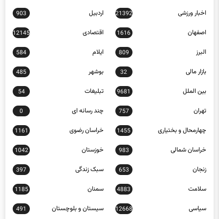
اخبار ورزشی
اردبیل
903
21392
اصفهان
اقتصادی
12145
1616
البرز
ایلام
584
809
بازار مالی
بوشهر
485
32
بین الملل
تبلیغات
54
9681
تهران
چند رسانه ای
0
757
چهارمحال و بختیاری
خراسان رضوی
1161
1455
خراسان شمالی
خوزستان
1042
983
زنجان
سبک زندگی
397
653
سلامت
سمنان
1185
4883
سیاسی
سیستان و بلوچستان
491
12668