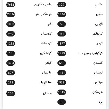
عکس
علمی و فناوری
7632
329
فارس
فرهنگ و هنر
23334
1244
قزوین
قم
1033
770
کاریکاتور
کردستان
940
452
کرمان
کرمانشاه
1232
1877
کهگیلویه و بویراحمد
گردشگری
13
1299
گلستان
گیلان
1404
568
لرستان
مازندران
897
1161
مرکزی
مناطق آزاد
218
563
هرمزگان
1345
همدان
256
یزد
30