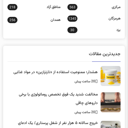
مرکزی
مناطق آزاد
218
563
هرمزگان
1345
همدان
256
یزد
30
جدیدترین مقالات
هشدار؛ ممنوعیت استفاده از «تارترازین» در مواد غذایی
20 ساعت پیش
مخالفت شدید یک فوق تخصص روماتولوژی با برخی
داروهای چاقی
20 ساعت پیش
خروج سالانه ۵ هزار نفر از شغل پرستاری/ یک ادعای