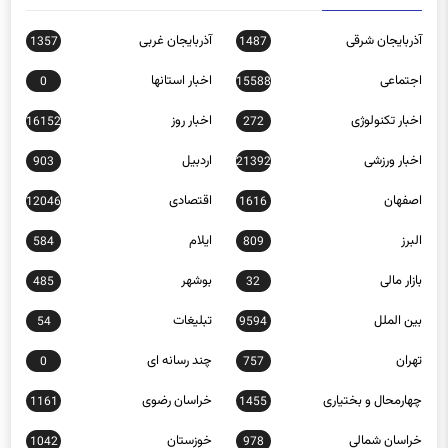
آذربایجان شرقی
آذربایجان غربی
1357
1487
اجتماعی
اخبار استانها
0
15588
اخبار تکنولوژی
اخبار روز
16152
272
اخبار ورزشی
اردبیل
903
21392
اصفهان
اقتصادی
12046
1616
البرز
ایلام
584
809
بازار مالی
بوشهر
485
32
بین الملل
تبلیغات
54
9594
تهران
چند رسانه ای
0
757
چهارمحال و بختیاری
خراسان رضوی
1161
1455
خراسان شمالی
خوزستان
1042
978