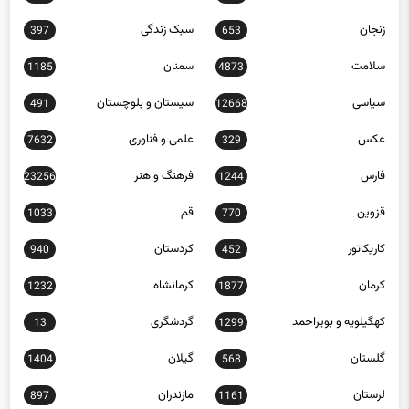
زنجان
سبک زندگی
397
653
سلامت
سمنان
1185
4873
سیاسی
سیستان و بلوچستان
491
12668
عکس
علمی و فناوری
7632
329
فارس
فرهنگ و هنر
23256
1244
قزوین
قم
1033
770
کاریکاتور
کردستان
940
452
کرمان
کرمانشاه
1232
1877
کهگیلویه و بویراحمد
گردشگری
13
1299
گلستان
گیلان
1404
568
لرستان
مازندران
897
1161