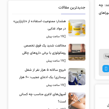
ند: چه
جدیدترین مقالات
وراهای
هشدار؛ ممنوعیت استفاده از «تارترازین»
در مواد غذایی
19 ساعت پیش
مخالفت شدید یک فوق تخصص
روماتولوژی با برخی داروهای چاقی
دا
19 ساعت پیش
خروج سالانه ۵ هزار نفر از شغل
پرستاری/ یک ادعای عجیب: ۶۰ هزار
پرستار خانه‌نشین شدند؟
19 ساعت پیش
آمپول‌های لاغری مناسب چه کسانی
است؟
ملل