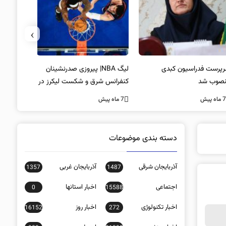
›
پرست فدراسیون کبدی
لیگ NBA| پیروزی صدرنشینان
خط و نشان
صوب شد
کنفرانس شرق و شکست لیکرز در
7 ماه پیش
غیاب جیمز
ه پیش
7 ماه پیش
دسته بندی موضوعات
آذربایجان شرقی
آذربایجان غربی
1357
1487
اجتماعی
اخبار استانها
0
15588
اخبار تکنولوژی
اخبار روز
16152
272