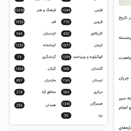
فارس
فرهنگ و هنر
23256
1244
۵۳۵ شهید استان زنجان که در تاریخ
قزوین
قم
1033
770
کاریکاتور
کردستان
940
452
برجسته
کرمان
کرمانشاه
1232
1877
کهگیلویه و بویراحمد
گردشگری
13
1299
مجاهدت
گلستان
گیلان
1404
568
جریان
لرستان
مازندران
897
1161
مرکزی
مناطق آزاد
218
563
نه سپر
هرمزگان
1345
همدان
256
 انجام
یزد
30
زه‌های