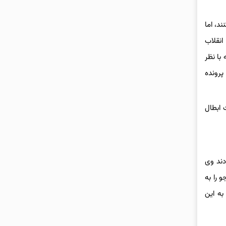
د، اما
انقلاب
با نظر
رهبری برطرف شد و قوه قضائیه در پرونده‌ بورسیه‌ها ورود کرد. منتظری رئیس وقت دیوان عدالت اداری در فروردین‌ ماه سال جاری از ارسال حدود 13 پرونده
 ابطال
ند وی
 را به
ه این