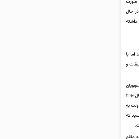
تلاش‌های صورت
در حال
 داشته
اما با
یقات و
جویان
بورسیه سال های ۱۳۸۵ تا ۱۳۹۲ (در اجرای ماده(۱۰۱) آیین نامه داخلی مجلس شورای اسلامی) را قرائت می کردف گفت: برای اولین بار در اردیبهشت سال ۱۲۹۰
ولت به
لس شورای اسلامی رسید که
به مقام