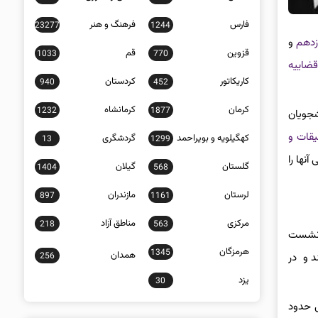
فارس
فرهنگ و هنر
23277
1244
زدهم
و
قزوین
قم
1033
770
قضاییه
کاریکاتور
کردستان
940
452
کرمان
کرمانشاه
1232
1877
شجویان
یقات و
کهگیلویه و بویراحمد
گردشگری
13
1299
نها را
گلستان
گیلان
1404
568
لرستان
مازندران
897
1161
مرکزی
مناطق آزاد
218
563
 نشست
هرمزگان
1345
همدان
256
ا نداشتند و در
یزد
30
ی حدود