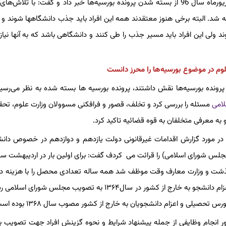
پس از کش و قوس‌های فراوان فرهادی وزیر وقت وزیر علوم در شهریورماه سال 96 از بسته شدن پرونده بورسیه‌ها خبر داد و گفت: با 
 شد. البته برخی هنوز معتقدند همه این افراد باید جذب دانشگاهها شوند و 
ی این افراد باید مسیر جذب را طی کنند و دانشگاهی باشد که به آنها نیاز
م در موضوع بورسیه‌ها را محرز دانست
پرونده بورسیه‌ها نقش داشتند، پرونده بورسیه ها بسته شده به نظر می‌رسید 
امی
مسئله را بررسی کرد و تخلف، قصور و فرافکنی مسوولان وزارت علوم، تحق
به معرفی متخلفان به قوه قضائیه تاکید کرد.
 مورد گزارش اقدامات غیرقانونی دولت یازدهم و دوازدهم در خصوص دانش
ذشت و وزارت معارف وقت موظف شد همه ساله تعدادی محصل را با هزینه د
اروپا برای تحصیل اعزام نماید. پس از انقلاب اسلامی نیز اولین قانون اعزام دانشجو به خارج از کشور در سال۱۳۶۴ به تصویب مج
یلی و اعزام دانشجویان به خارج از کشور مصوب سال ۱۳۶۸ بوده است.
رس به منظور انجام وظایفی از جمله پیشنهاد شرایط و نحوه گزینش افراد جهت تصویب 