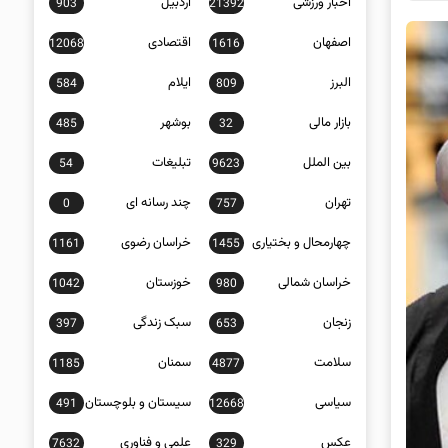
اخبار ورزشی
اردبیل
903
21392
اصفهان
اقتصادی
12068
1616
البرز
ایلام
584
809
بازار مالی
بوشهر
485
32
بین الملل
تبلیغات
54
9623
تهران
چند رسانه ای
0
757
چهارمحال و بختیاری
خراسان رضوی
1161
1455
خراسان شمالی
خوزستان
1042
980
زنجان
سبک زندگی
397
653
سلامت
سمنان
1185
4877
سیاسی
سیستان و بلوچستان
491
12668
عکس
علمی و فناوری
7632
329