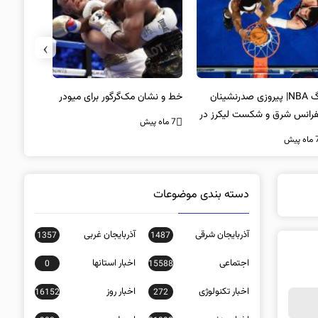
›
لیگ NBA| پیروزی صدرنشینان
خط و نشان مک‌گرگور برای میودر
سکوت محض
فرانس شرق و شکست لیکرز در
غیبت سید
7 ماه پیش
اب جیمز
است؟
ه پیش
7 ماه پیش
دسته بندی موضوعات
آذربایجان شرقی
آذربایجان غربی
1357
1487
اجتماعی
اخبار استانها
0
15588
اخبار تکنولوژی
اخبار روز
16152
272