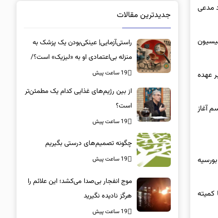
د مدعی
جدیدترین مقالات
میسیون
راستی‌آزمایی| عینکی‌بودن یک پزشک به
منزله بی‌اعتمادی او به «لیزیک» است؟/
جراحان، چشم فرزندان خود را لیزیک
19 ساعت پیش
ر عهده
می‌کنند؟
از بین رژیم‌های غذایی کدام یک مطمئن‌تر
است؟‌
م آغاز
19 ساعت پیش
چگونه تصمیم‌های درستی بگیریم
19 ساعت پیش
بورسیه
موج انفجار بی‌صدا می‌کشد؛ این علائم را
شد تا کمیته
هرگز نادیده نگیرید
19 ساعت پیش