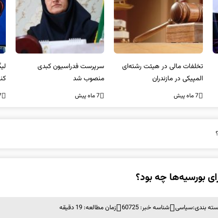
تخلفات مالی در هیئت رشته‌ای
سرپرست فدراسیون کبدی
المپیکی در مازندران
منصوب شد
کن
غی
7 ماه پیش
7 ماه پیش
7 ما
ی بورسیه‌ها چه بود؟
ته بندی:
سیاسی
شناسه خبر: 60725
زمان مطالعه: 19 دقیقه