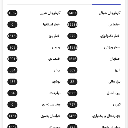
آذربایجان شرقی
آذربایجان غربی
1357
1487
اجتماعی
اخبار استانها
0
15588
اخبار تکنولوژی
اخبار روز
16152
272
اخبار ورزشی
اردبیل
903
21392
اصفهان
اقتصادی
12016
1616
البرز
ایلام
584
809
بازار مالی
بوشهر
485
32
بین الملل
تبلیغات
54
9565
تهران
چند رسانه ای
0
757
چهارمحال و بختیاری
خراسان رضوی
1161
1455
خراسان شمالی
خوزستان
1042
978