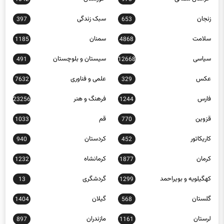
زنجان
سبک زندگی
397
653
سلامت
سمنان
1185
4868
سیاسی
سیستان و بلوچستان
491
12668
عکس
علمی و فناوری
7632
329
فارس
فرهنگ و هنر
23256
1244
قزوین
قم
1033
770
کاریکاتور
کردستان
940
452
کرمان
کرمانشاه
1232
1877
کهگیلویه و بویراحمد
گردشگری
13
1299
گلستان
گیلان
1404
568
لرستان
مازندران
897
1161