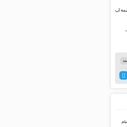
شمه آب
.
مد
لم