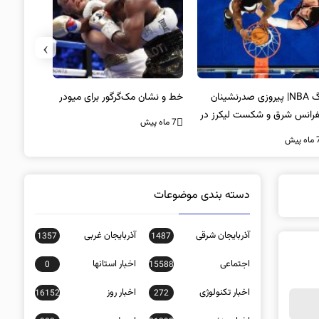
›
لیگ NBA| پیروزی صدرنشینان
خط و نشان مک‌گرگور برای میودر
سکوت محض
فرانس شرق و شکست لیکرز در
غیبت سید
7 ماه پیش
اب جیمز
است؟
ه پیش
7 ماه پیش
دسته بندی موضوعات
آذربایجان شرقی
آذربایجان غربی
1357
1487
اجتماعی
اخبار استانها
0
15588
اخبار تکنولوژی
اخبار روز
16152
272