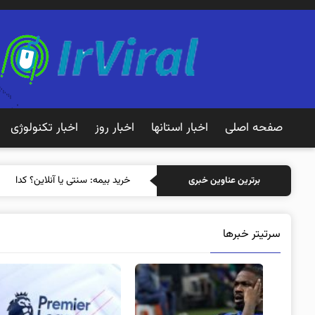
صفحه اصلی
اخبار استانها
اخبار روز
اخبار تکنولوژی
خرید بیمه: سنتی یا آنلاین؟ کدامیک
برترین عناوین خبری
سرتیتر خبرها