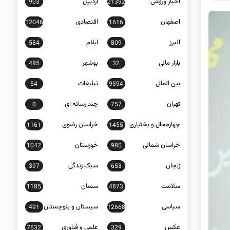
اخبار ورزشی
اردبیل
903
21392
اصفهان
اقتصادی
12046
1616
البرز
ایلام
584
809
بازار مالی
بوشهر
485
32
بین الملل
تبلیغات
54
9594
تهران
چند رسانه ای
0
757
چهارمحال و بختیاری
خراسان رضوی
1161
1455
خراسان شمالی
خوزستان
1042
980
زنجان
سبک زندگی
397
653
سلامت
سمنان
1185
4873
سیاسی
سیستان و بلوچستان
491
12668
عکس
علمی و فناوری
7632
329