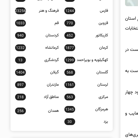
فارس
فرهنگ و هنر
23256
1244
 استان
قزوین
قم
1033
770
تخابات
کاریکاتور
کردستان
940
452
کرمان
کرمانشاه
1232
1877
نست در
کهگیلویه و بویراحمد
گردشگری
13
1299
دست به
گلستان
گیلان
1404
568
لرستان
مازندران
897
1161
ود چهار
مرکزی
مناطق آزاد
218
563
هرمزگان
1345
همدان
256
عایب و
یزد
30
ری‌های