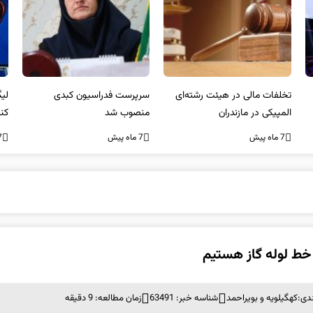
تخلفات مالی در هیئت رشته‌ای
سرپرست فدراسیون کبدی
المپیکی در مازندران
منصوب شد
کن
غی
7 ماه پیش
7 ماه پیش
7 ما
 خط لوله گاز هستیم
دی:
کهگیلویه و بویراحمد
شناسه خبر: 63491
زمان مطالعه: 9 دقیقه