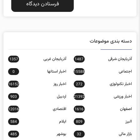
دسته بندی موضوعات
آذربایجان شرقی
آذربایجان غربی
1357
1487
اجتماعی
اخبار استانها
0
15588
اخبار تکنولوژی
اخبار روز
16152
272
اخبار ورزشی
اردبیل
903
21392
اصفهان
اقتصادی
12016
1616
البرز
ایلام
584
809
بازار مالی
بوشهر
485
32