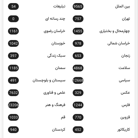
بین الملل
تبلیغات
54
9565
تهران
چند رسانه ای
0
757
چهارمحال و بختیاری
خراسان رضوی
1161
1455
خراسان شمالی
خوزستان
1042
978
زنجان
سبک زندگی
397
653
سلامت
سمنان
1185
4868
سیاسی
سیستان و بلوچستان
491
12668
عکس
علمی و فناوری
7632
329
فارس
فرهنگ و هنر
23206
1244
قزوین
قم
1033
770
کاریکاتور
کردستان
940
452