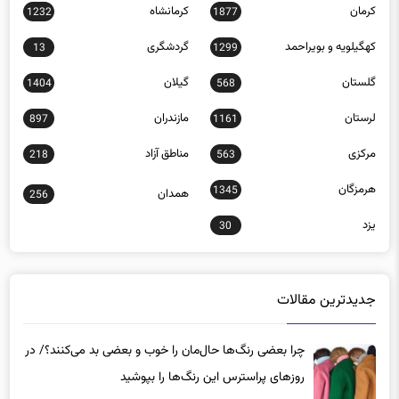
کرمان
کرمانشاه
1232
1877
کهگیلویه و بویراحمد
گردشگری
13
1299
گلستان
گیلان
1404
568
لرستان
مازندران
897
1161
مرکزی
مناطق آزاد
218
563
هرمزگان
1345
همدان
256
یزد
30
جدیدترین مقالات
چرا بعضی رنگ‌ها حال‌مان را خوب و بعضی بد می‌کنند؟/ در
روزهای پراسترس این رنگ‌ها را بپوشید