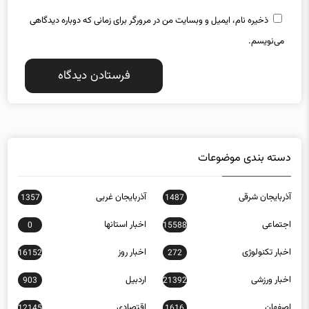
ذخیره نام، ایمیل و وبسایت من در مرورگر برای زمانی که دوباره دیدگاهی
می‌نویسم.
دسته بندی موضوعات
آذربایجان شرقی
آذربایجان غربی
1357
1487
اجتماعی
اخبار استانها
0
15588
اخبار تکنولوژی
اخبار روز
16152
272
اخبار ورزشی
اردبیل
903
21392
اصفهان
اقتصادی
12145
1616