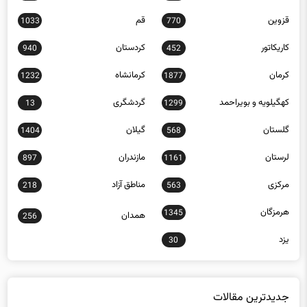
قزوین
قم
1033
770
کاریکاتور
کردستان
940
452
کرمان
کرمانشاه
1232
1877
کهگیلویه و بویراحمد
گردشگری
13
1299
گلستان
گیلان
1404
568
لرستان
مازندران
897
1161
مرکزی
مناطق آزاد
218
563
هرمزگان
1345
همدان
256
یزد
30
جدیدترین مقالات