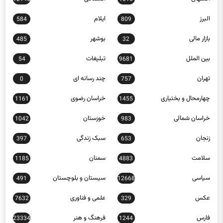
البرز
ایلام
584
809
بازار مالی
بوشهر
485
32
بین الملل
تبلیغات
54
9681
تهران
چند رسانه ای
0
757
چهارمحال و بختیاری
خراسان رضوی
1161
1455
خراسان شمالی
خوزستان
1042
983
زنجان
سبک زندگی
397
653
سلامت
سمنان
1185
4883
سیاسی
سیستان و بلوچستان
491
12668
عکس
علمی و فناوری
7632
329
فارس
فرهنگ و هنر
23334
1244