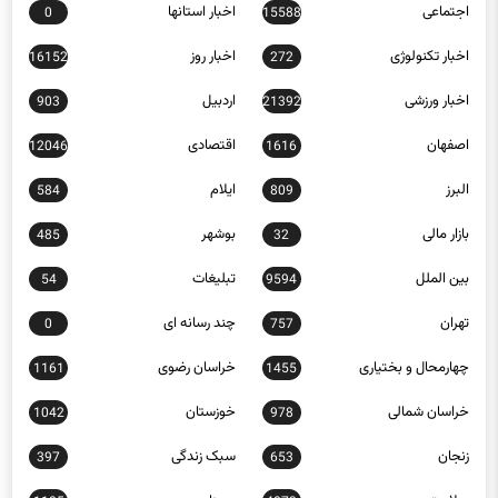
اجتماعی
اخبار استانها
0
15588
اخبار تکنولوژی
اخبار روز
16152
272
اخبار ورزشی
اردبیل
903
21392
اصفهان
اقتصادی
12046
1616
البرز
ایلام
584
809
بازار مالی
بوشهر
485
32
بین الملل
تبلیغات
54
9594
تهران
چند رسانه ای
0
757
چهارمحال و بختیاری
خراسان رضوی
1161
1455
خراسان شمالی
خوزستان
1042
978
زنجان
سبک زندگی
397
653