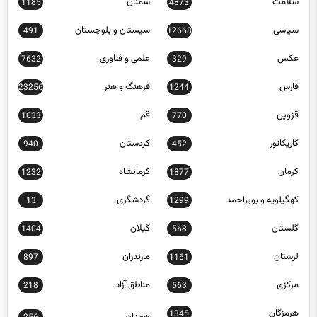
سلامت
سمنان
1185
4873
سیاسی
سیستان و بلوچستان
491
12668
عکس
علمی و فناوری
7632
329
فارس
فرهنگ و هنر
23256
1244
قزوین
قم
1033
770
کاریکاتور
کردستان
940
452
کرمان
کرمانشاه
1232
1877
کهگیلویه و بویراحمد
گردشگری
13
1299
گلستان
گیلان
1404
568
لرستان
مازندران
897
1161
مرکزی
مناطق آزاد
218
563
هرمزگان
1345
همدان