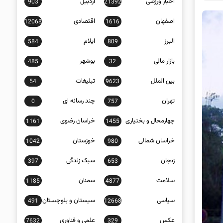
اخبار ورزشی
اردبیل
903
21392
اصفهان
اقتصادی
12068
1616
البرز
ایلام
584
809
بازار مالی
بوشهر
485
32
بین الملل
تبلیغات
54
9623
تهران
چند رسانه ای
0
757
چهارمحال و بختیاری
خراسان رضوی
1161
1455
خراسان شمالی
خوزستان
1042
980
زنجان
سبک زندگی
397
653
سلامت
سمنان
1185
4877
سیاسی
سیستان و بلوچستان
491
12668
عکس
علمی و فناوری
7632
329