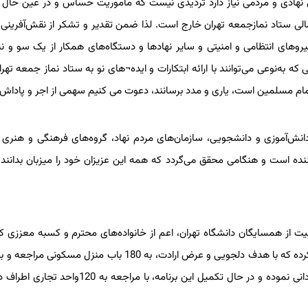
نی نهادی و مردمی نیاز دارد تردیدی نیست که مأموریت حساس و در عین حال
الی ستاد نمازجمعه تهران خارج است. لذا ضمن تقدیر و تشکر از نقش‌آفرینی 
نیروهای انتظامی و امنیتی و سایر نهادها و دستگاه‌های همکار از یک سو و ن
نوعی می‌توانند با ارائه ابتکارات و ایده¬های نو به ستاد نماز جمعه تهران،
مام مسلمین است، یاری و مدد برسانند، دعوت می کنیم سهمی از اجر و پاداش
نش‌آموزی و دانشجویی، سازمان‌های مردم نهاد، گروه‌های فرهنگی و هنری 
ده است و هنگامی محقق می‌گردد که همه این عزیزان خود را میزبان بدانند و
 از همسایگان دانشگاه تهران، اعم از خانواده‌های محترم و کسبه معززی که 
دلایل خارج از اراده برگزارکنندگان، از این مراسم تأثیر می‌پذیرند، اعلام کرده که با هدف دلجویی و عرض ارادت، به 180 باب من
گل و یک بسته فرهنگی، از صبوری و متانت این هموطنان گرامی قدردانی نموده و در حال تکمیل این برنامه، با م