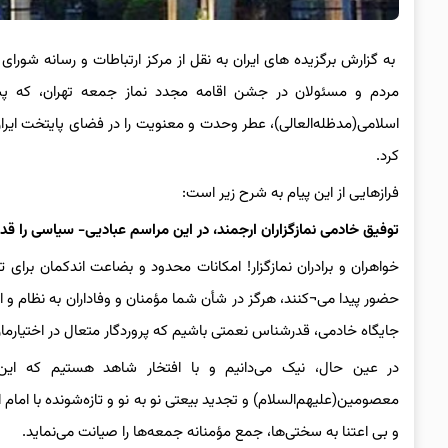
به گزارش برگزیده های ایران به نقل از مرکز ارتباطات و رسانه شورا
مردم و مسئولان در جشن اقامه مجدد نماز جمعه تهران، که پس از ۲۰ ماه با مجوز ستاد ملی م
اسلامی(مدظله‌العالی)، عطر وحدت و معنویت را در فضای پایتخت ایران ا
کرد.
فرازهایی از این پیام به شرح زیر است:
توفیق خادمی نمازگزاران ارجمند، در این مراسم عبادیی- سیاسی را قدر
خواهران و برادران نمازگزار! امکانات محدود و بضاعت اندکمان برای 
حضور پیدا می¬کنند، هرگز در شأن شما مؤمنان و وفاداران به نظام و انقل
جایگاه خادمی، قدرشناس نعمتی باشیم که پروردگار متعال در اختیارما
در عین حال، نیک می‌دانیم و با افتخار شاهد هستیم که این 
معصومین(علیهم‌السلام) و تجدید بیعتی نو به نو و تازه‌شونده با امام
و بی اعتنا به سختی‌ها، جمع مؤمنانه جمعه‌ها را صیانت می‌نماید.