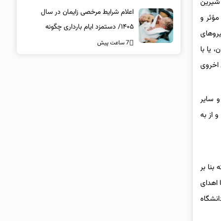
 شیرین
اعلام شرایط مرخصی زایمان در سال
مؤثر و
۱۴۰۵/ دستمزد ایام بارداری چگونه
یروهای
پرداخت می‌شود؟
7 ساعت پیش
 یا با
 اخروی
و سایر
 از به
بنا بر
زل مسکونی مراجعه و با اهدای
راجعه به 120واحد تجاری اطراف دانشگاه