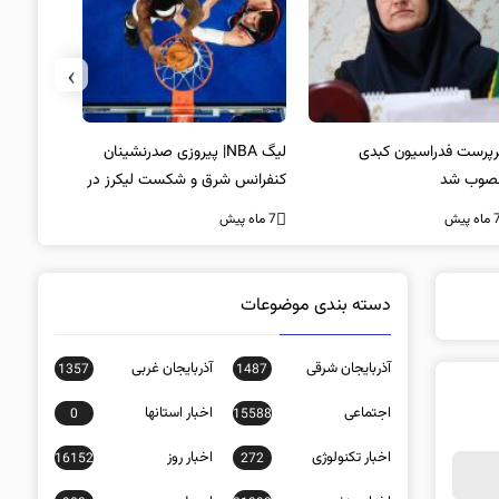
›
پرست فدراسیون کبدی
لیگ NBA| پیروزی صدرنشینان
خط و نشان
صوب شد
کنفرانس شرق و شکست لیکرز در
7 ماه پیش
غیاب جیمز
ه پیش
7 ماه پیش
دسته بندی موضوعات
آذربایجان شرقی
آذربایجان غربی
1357
1487
اجتماعی
اخبار استانها
0
15588
اخبار تکنولوژی
اخبار روز
16152
272