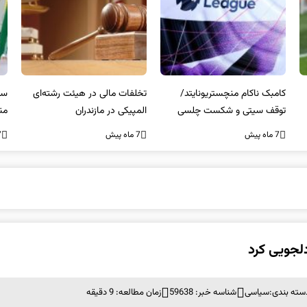
کامبک ناکام منچستریونایتد/
تخلفات مالی در هیئت رشته‌ای
سر
توقف سیتی و شکست چلسی
المپیکی در مازندران
من
7 ماه پیش
7 ماه پیش
7 ما
لجویی کرد
سته بندی:
سیاسی
شناسه خبر: 59638
زمان مطالعه: 9 دقیقه