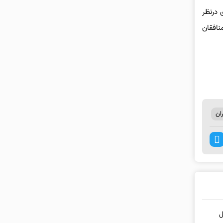
 درنظر
نافقان
ان
ملل