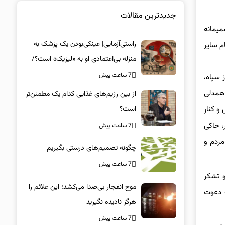
جدیدترین مقالات
میمانه
راستی‌آزمایی| عینکی‌بودن یک پزشک به
م سایر
منزله بی‌اعتمادی او به «لیزیک» است؟/
جراحان، چشم فرزندان خود را لیزیک
7 ساعت پیش
 سپاه،
می‌کنند؟
 همدلی
از بین رژیم‌های غذایی کدام یک مطمئن‌تر
است؟‌
و کنار
، حاکی
7 ساعت پیش
مردم و
چگونه تصمیم‌های درستی بگیریم
7 ساعت پیش
و تشکر
موج انفجار بی‌صدا می‌کشد؛ این علائم را
ه دعوت
هرگز نادیده نگیرید
7 ساعت پیش