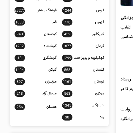
فارس
فرهنگ و هنر
23277
1244
‌انگیز
قزوین
قم
1033
770
نقلاب
کاریکاتور
کردستان
940
452
رشناسی
کرمان
کرمانشاه
1232
1877
کهگیلویه و بویراحمد
گردشگری
13
1299
گلستان
گیلان
1404
568
رویداد
لرستان
مازندران
897
1161
 تا در
مرکزی
مناطق آزاد
218
563
هرمزگان
1345
همدان
256
وایات
یزد
30
انگارد