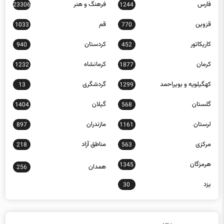
فارس
فرهنگ و هنر
23306
1244
قزوین
قم
1033
770
کاریکاتور
کردستان
940
452
کرمان
کرمانشاه
1232
1877
کهگیلویه و بویراحمد
گردشگری
13
1299
گلستان
گیلان
1404
568
لرستان
مازندران
897
1161
مرکزی
مناطق آزاد
218
563
هرمزگان
1345
همدان
256
یزد
30