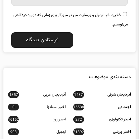
ذخیره نام، ایمیل و وبسایت من در مرورگر برای زمانی که دوباره دیدگاهی
می‌نویسم.
دسته بندی موضوعات
آذربایجان شرقی
آذربایجان غربی
1357
1487
اجتماعی
اخبار استانها
0
15588
اخبار تکنولوژی
اخبار روز
16152
272
اخبار ورزشی
اردبیل
903
21392