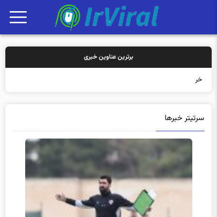
برترین عناوین خبری
خرید بیمه: س
سرتیتر خبرها