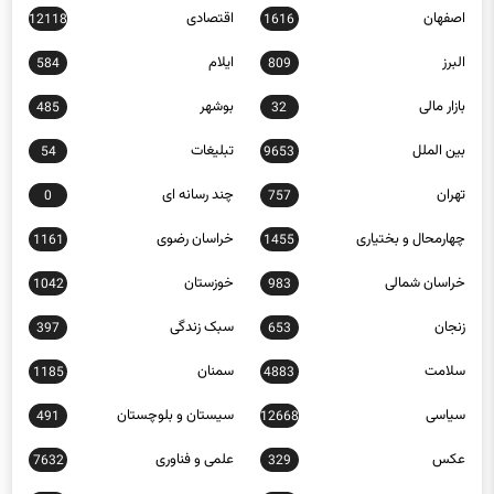
اصفهان
اقتصادی
12118
1616
البرز
ایلام
584
809
بازار مالی
بوشهر
485
32
بین الملل
تبلیغات
54
9653
تهران
چند رسانه ای
0
757
چهارمحال و بختیاری
خراسان رضوی
1161
1455
خراسان شمالی
خوزستان
1042
983
زنجان
سبک زندگی
397
653
سلامت
سمنان
1185
4883
سیاسی
سیستان و بلوچستان
491
12668
عکس
علمی و فناوری
7632
329