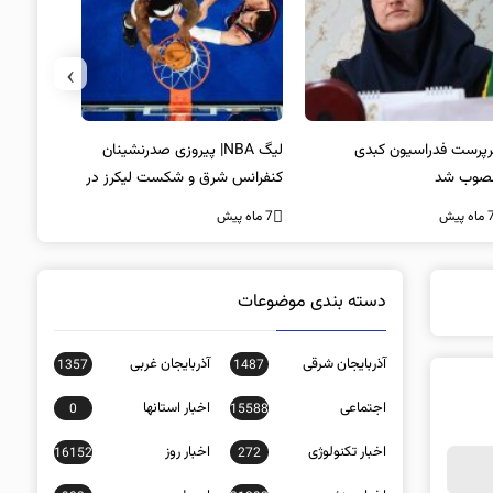
›
پرست فدراسیون کبدی
لیگ NBA| پیروزی صدرنشینان
خط و نشان
صوب شد
کنفرانس شرق و شکست لیکرز در
7 ماه پیش
غیاب جیمز
ه پیش
7 ماه پیش
دسته بندی موضوعات
آذربایجان شرقی
آذربایجان غربی
1357
1487
اجتماعی
اخبار استانها
0
15588
اخبار تکنولوژی
اخبار روز
16152
272