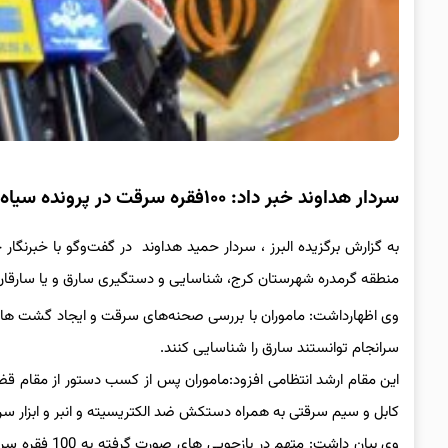
سردار هداوند خبر داد: ۱۰۰فقره سرقت در پرونده سیاه سارق کابل برق
به گزارش برگزیده البرز ، سردار حمید هداوند در گفت‌وگو با خبرنگا
منطقه گرمدره شهرستان کرج، شناسایی و دستگیری سارق و یا سارقان به صورت ویژه د
وی اظهارداشت: ماموران با بررسی صحنه‌های سرقت و ایجاد گشت ه
سرانجام توانستند سارق را شناسایی کنند.
این مقام ارشد انتظامی افزود:ماموران پس از کسب دستور از مقام قض
کابل و سیم سرقتی به همراه دستکش ضد الکتریسیته و انبر و ابزار 
وی بیان داشت: