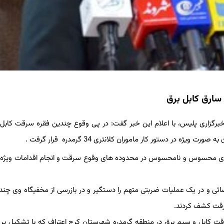
ر خبرگزاری پلیس، با اعلام این خبر گفت: در پی وقوع چندین فقره سرقت کابل 
ر دستور کار ماموران کلانتری 34 گرمدره قرار گرفت .
ای محسوس و نامحسوس در محدوده های وقوع سرقت و انجام اقدامات ویژه 
ائی و در یک عملیات ضربتی متهم را دستگیر و در بازرسی از مخفیگاه وی چند
سرقت کشف کردند.
 متهم در بازجویی های صورت گرفته به 100 فقره سرقت کابل و سیم برق در منطقه گرمدره شهرستان کرج اعتراف که با تشکیل