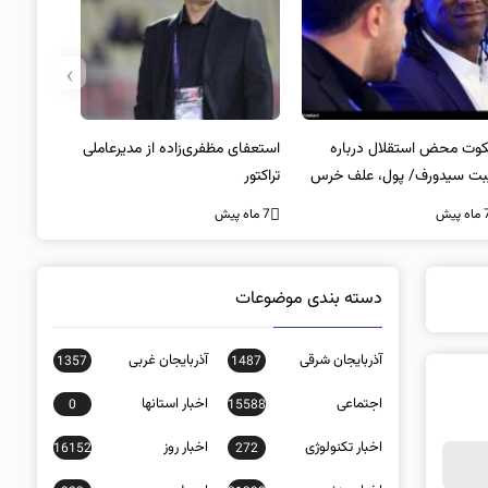
›
وت محض استقلال درباره
استعفای مظفری‌زاده از مدیرعاملی
بت سیدورف/ پول، علف خرس
تراکتور
ت؟
ه پیش
7 ماه پیش
دسته بندی موضوعات
آذربایجان شرقی
آذربایجان غربی
1357
1487
اجتماعی
اخبار استانها
0
15588
اخبار تکنولوژی
اخبار روز
16152
272