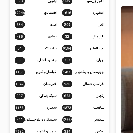
اخبار ورزشی
اردبیل
903
21392
اصفهان
اقتصادی
12046
1616
البرز
ایلام
584
809
بازار مالی
بوشهر
485
32
بین الملل
تبلیغات
54
9594
تهران
چند رسانه ای
0
757
چهارمحال و بختیاری
خراسان رضوی
1161
1455
خراسان شمالی
خوزستان
1042
980
زنجان
سبک زندگی
397
653
سلامت
سمنان
1185
4873
سیاسی
سیستان و بلوچستان
491
12668
عکس
علمی و فناوری
7632
329