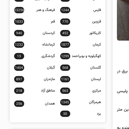
فارس
فرهنگ و هنر
23256
1244
قزوین
قم
1033
770
کاریکاتور
کردستان
940
452
کرمان
کرمانشاه
1232
1877
کهگیلویه و بویراحمد
گردشگری
13
1299
گلستان
گیلان
1404
568
برق در
لرستان
مازندران
897
1161
مرکزی
مناطق آزاد
پلیسی
218
563
هرمزگان
1345
همدان
256
ین متر
یزد
30
 پرونده به