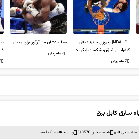
لیگ NBA| پیروزی صدرنشینان
خط و نشان مک‌گرگور برای میودر
سک
کنفرانس شرق و شکست لیکرز در
غی
7 ماه پیش
غیاب جیمز
اس
7 ماه پیش
7 ما
دسته بندی:
البرز
شناسه خبر: 613578
زمان مطالعه: 3 دقیقه