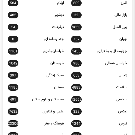
بازار مالی
بوشهر
485
32
بین الملل
تبلیغات
54
9653
تهران
چند رسانه ای
0
757
چهارمحال و بختیاری
خراسان رضوی
1161
1455
خراسان شمالی
خوزستان
1042
980
زنجان
سبک زندگی
397
653
سلامت
سمنان
1185
4883
سیاسی
سیستان و بلوچستان
491
12668
عکس
علمی و فناوری
7632
329
فارس
فرهنگ و هنر
23306
1244
قزوین
قم
1033
770