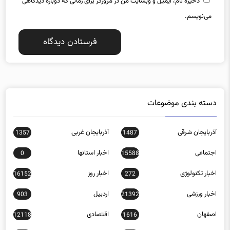
می‌نویسم.
دسته بندی موضوعات
آذربایجان شرقی
آذربایجان غربی
1357
1487
اجتماعی
اخبار استانها
0
15588
اخبار تکنولوژی
اخبار روز
16152
272
اخبار ورزشی
اردبیل
903
21392
اصفهان
اقتصادی
12118
1616
البرز
ایلام
584
809