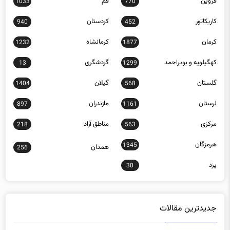
کاریکاتور
کردستان
940
452
کرمان
کرمانشاه
1232
1877
کهگیلویه و بویراحمد
گردشگری
13
1299
گلستان
گیلان
1404
568
لرستان
مازندران
897
1161
مرکزی
مناطق آزاد
218
563
هرمزگان
1345
همدان
256
یزد
30
جدیدترین مقالات
پشت پرده فروش قلم‌های لاغری در باشگاه‌ها و مراکز