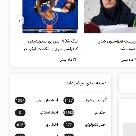
›
پرست فدراسیون کبدی
لیگ NBA| پیروزی صدرنشینان
خط و نشان
صوب شد
کنفرانس شرق و شکست لیکرز در
7 ماه پیش
غیاب جیمز
ه پیش
7 ماه پیش
دسته بندی موضوعات
آذربایجان شرقی
آذربایجان غربی
1357
1487
اجتماعی
اخبار استانها
0
15588
اخبار تکنولوژی
اخبار روز
16152
272