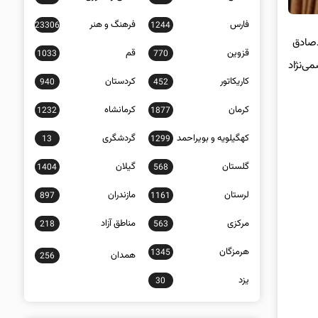
فارس
فرهنگ و هنر
23306
1244
مدصادق
قزوین
قم
1033
770
ی‌نژاد
کاریکاتور
کردستان
940
452
کرمان
کرمانشاه
1232
1877
کهگیلویه و بویراحمد
گردشگری
13
1299
گلستان
گیلان
1404
568
لرستان
مازندران
897
1161
مرکزی
مناطق آزاد
218
563
هرمزگان
1345
همدان
256
یزد
30