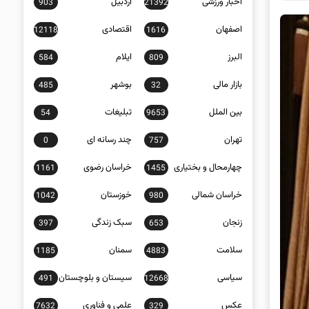
اخبار ورزشی
اردبیل
903
21392
اصفهان
اقتصادی
12118
1616
البرز
ایلام
584
809
بازار مالی
بوشهر
485
32
بین الملل
تبلیغات
54
9653
تهران
چند رسانه ای
0
757
چهارمحال و بختیاری
خراسان رضوی
1161
1455
خراسان شمالی
خوزستان
1042
980
زنجان
سبک زندگی
397
653
سلامت
سمنان
1185
4883
سیاسی
سیستان و بلوچستان
491
12668
عکس
علمی و فناوری
7632
329