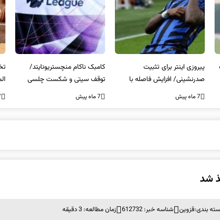
کامبک ناکام منچستریونایتد/
تخلفات مالی در هیئت رشته‌ای
سر
توقف سیتی و شکست چلسی
المپیکی در مازندران
من
7 ماه پیش
7 ماه پیش
7 ما
ته بندی:
قزوین
شناسه خبر: 612732
زمان مطالعه: 3 دقیقه