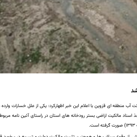
 آب منطقه ای قزوین با اعلام این خبر اظهارکرد: یکی از علل خسارات وارده د
 اسناد مالکیت اراضی بستر رودخانه های استان در راستای آئین نامه مربوط
ی از وقوع سیلاب ها و همچنین تثبیت مالکیت دولت و تسریع در برخورد قان