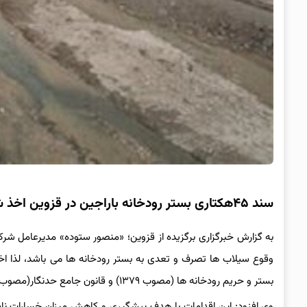
سند ۴۵هکتاری بستر رودخانه باراجین در قزوین اخذ شد
به گزارش خبرگزاری برگزیده از قزوین؛ «منصور ستوده» مدیرعامل شرکت
وقوع سیلاب ها تصرف و تعدی به بستر رودخانه ها می باشد، لذا اخذ
بستر و حریم رودخانه ها (مصوب ۱۳۷۹) و قانون جامع حدنگار(مصوب ۱۳۹۳) صورت گرفته است.
وی افزود: این اقدامات با هدف پیشگیری و کاهش میزان خسارات ناش