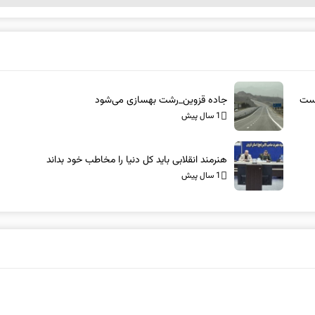
است
جاده قزوین_رشت بهسازی می‌شود
1 سال پیش
هنرمند انقلابی باید کل دنیا را مخاطب خود بداند
1 سال پیش