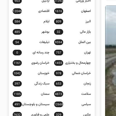
اخبار ورزشی
اردبیل
903
21392
اصفهان
اقتصادی
12046
1616
البرز
ایلام
584
809
بازار مالی
بوشهر
485
32
بین الملل
تبلیغات
54
9594
تهران
چند رسانه ای
0
757
چهارمحال و بختیاری
خراسان رضوی
1161
1455
خراسان شمالی
خوزستان
1042
978
زنجان
سبک زندگی
397
653
سلامت
سمنان
1185
4873
سیاسی
سیستان و بلوچستان
491
12668
عکس
علمی و فناوری
7632
329