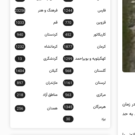
فارس
فرهنگ و هنر
23256
1244
قزوین
قم
1033
770
کاریکاتور
کردستان
940
452
کرمان
کرمانشاه
1232
1877
کهگیلویه و بویراحمد
گردشگری
13
1299
گلستان
گیلان
1404
568
لرستان
مازندران
897
1161
مرکزی
مناطق آزاد
218
563
ر زمان
هرمزگان
1345
همدان
256
 به حد
یزد
30
ونی با