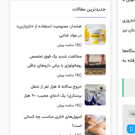
جدیدترین مقالات
ه‌روزی
هشدار؛ ممنوعیت استفاده از «تارترازین»
تان نیز
در مواد غذایی
18 ساعت پیش
گاه‌ها
مخالفت شدید یک فوق تخصص
انه به
روماتولوژی با برخی داروهای چاقی
18 ساعت پیش
خروج سالانه ۵ هزار نفر از شغل
پرستاری/ یک ادعای عجیب: ۶۰ هزار
پرستار خانه‌نشین شدند؟
18 ساعت پیش
یت
آمپول‌های لاغری مناسب چه کسانی
است؟