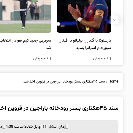
‹
 به فینال
سرمربی جدید تیم هوادار انتخاب
پیروزی اینتر برای تثبیت
شد
صدرنشینی/ افزایش فاصله با
ناپولی
7 ماه پیش
7 ماه پیش
Home
»
سند ۴۵هکتاری بستر رودخانه باراجین در قزوین اخذ شد
سند ۴۵هکتاری بستر رودخانه باراجین در قزوین اخذ شد
زمان انتشار: 11 آوریل 2025 ساعت 4:38
دس