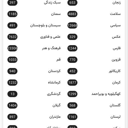
سلامت
سمنان
1185
4883
سیاسی
سیستان و بلوچستان
491
12668
عکس
علمی و فناوری
7632
329
فارس
فرهنگ و هنر
23306
1244
قزوین
قم
1033
770
کاریکاتور
کردستان
940
452
کرمان
کرمانشاه
1232
1877
کهگیلویه و بویراحمد
گردشگری
13
1299
گلستان
گیلان
1404
568
لرستان
مازندران
897
1161
مرکزی
مناطق آزاد
218
563