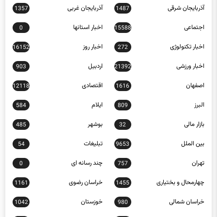
اجتماعی
اخبار استانها
0
15588
اخبار تکنولوژی
اخبار روز
16152
272
اخبار ورزشی
اردبیل
903
21392
اصفهان
اقتصادی
12118
1616
البرز
ایلام
584
809
بازار مالی
بوشهر
485
32
بین الملل
تبلیغات
54
9653
تهران
چند رسانه ای
0
757
چهارمحال و بختیاری
خراسان رضوی
1161
1455
خراسان شمالی
خوزستان
1042
980
زنجان
سبک زندگی
397
653