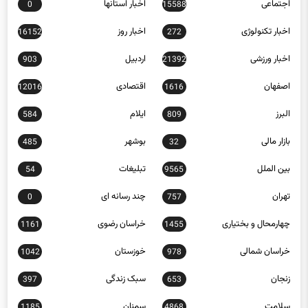
اجتماعی
اخبار استانها
0
15588
اخبار تکنولوژی
اخبار روز
16152
272
اخبار ورزشی
اردبیل
903
21392
اصفهان
اقتصادی
12016
1616
البرز
ایلام
584
809
بازار مالی
بوشهر
485
32
بین الملل
تبلیغات
54
9565
تهران
چند رسانه ای
0
757
چهارمحال و بختیاری
خراسان رضوی
1161
1455
خراسان شمالی
خوزستان
1042
978
زنجان
سبک زندگی
397
653
سلامت
سمنان
1185
4868