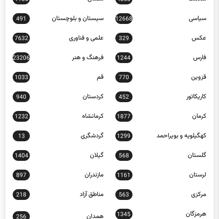
سیاسی
سیستان و بلوچستان
491
12668
عکس
علمی و فناوری
7632
329
فارس
فرهنگ و هنر
23206
1244
قزوین
قم
1033
770
کاریکاتور
کردستان
940
452
کرمان
کرمانشاه
1232
1877
کهگیلویه و بویراحمد
گردشگری
13
1299
گلستان
گیلان
1404
568
لرستان
مازندران
897
1161
مرکزی
مناطق آزاد
218
563
هرمزگان
1345
همدان
256