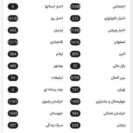
اجتماعی
اخبار استانها
0
15588
اخبار تکنولوژی
اخبار روز
16152
272
اخبار ورزشی
اردبیل
903
21392
اصفهان
اقتصادی
12174
1616
البرز
ایلام
584
809
بازار مالی
بوشهر
485
32
بین الملل
تبلیغات
54
9709
تهران
چند رسانه ای
0
757
چهارمحال و بختیاری
خراسان رضوی
1161
1455
خراسان شمالی
خوزستان
1042
983
زنجان
سبک زندگی
397
653