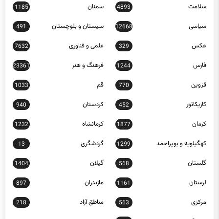
سلامت
سمنان
1185
4893
سیاسی
سیستان و بلوچستان
491
12668
عکس
علمی و فناوری
7632
329
فارس
فرهنگ و هنر
23361
1244
قزوین
قم
1033
770
کاریکاتور
کردستان
940
452
کرمان
کرمانشاه
1232
1877
کهگیلویه و بویراحمد
گردشگری
13
1299
گلستان
گیلان
1404
568
لرستان
مازندران
897
1161
مرکزی
مناطق آزاد
218
563