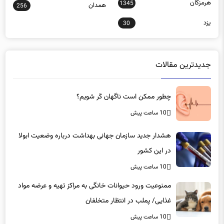
هرمزگان
1345
همدان
256
یزد
30
جدیدترین مقالات
چطور ممکن است ناگهان کَر شویم؟
10 ساعت پیش
هشدار جدید سازمان جهانی بهداشت درباره وضعیت ابولا
در این کشور
10 ساعت پیش
ممنوعیت ورود حیوانات خانگی به مراکز تهیه و عرضه مواد
غذایی/ پملب در انتظار متخلفان
10 ساعت پیش