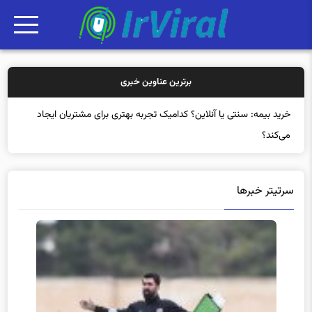
برترین عناوین خبری
خر
سرتیتر خبرها