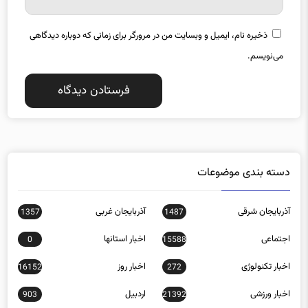
ذخیره نام، ایمیل و وبسایت من در مرورگر برای زمانی که دوباره دیدگاهی
می‌نویسم.
دسته بندی موضوعات
آذربایجان شرقی
آذربایجان غربی
1357
1487
اجتماعی
اخبار استانها
0
15588
اخبار تکنولوژی
اخبار روز
16152
272
اخبار ورزشی
اردبیل
903
21392
اصفهان
اقتصادی
12118
1616