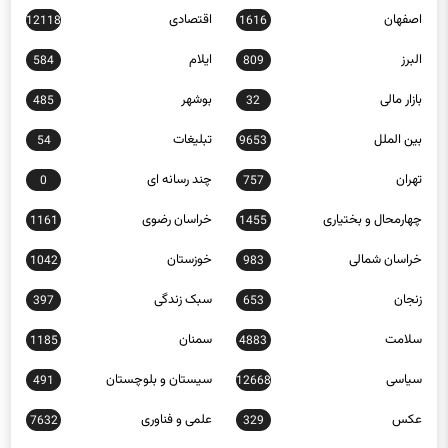
البرز
ایلام
584
809
بازار مالی
بوشهر
485
32
بین الملل
تبلیغات
54
9653
تهران
چند رسانه ای
0
757
چهارمحال و بختیاری
خراسان رضوی
1161
1455
خراسان شمالی
خوزستان
1042
983
زنجان
سبک زندگی
397
653
سلامت
سمنان
1185
4883
سیاسی
سیستان و بلوچستان
491
12668
عکس
علمی و فناوری
7632
329
فارس
فرهنگ و هنر
23306
1244