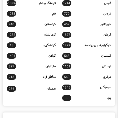
قزوین
قم
1033
770
کاریکاتور
کردستان
940
452
کرمان
کرمانشاه
1232
1877
کهگیلویه و بویراحمد
گردشگری
13
1299
گلستان
گیلان
1404
568
لرستان
مازندران
897
1161
مرکزی
مناطق آزاد
218
563
هرمزگان
1345
همدان
256
یزد
30
جدیدترین مقالات