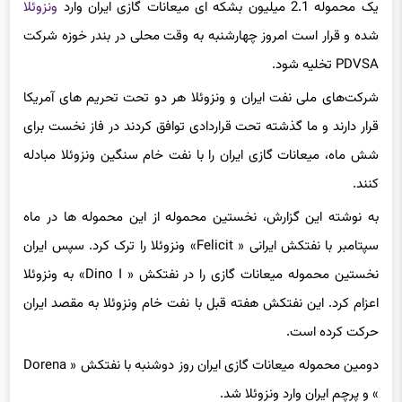
شده و قرار است امروز چهارشنبه به وقت محلی در بندر خوزه شرکت
PDVSA تخلیه شود.
شرکت‌های ملی نفت ایران و ونزوئلا هر دو تحت تحریم های آمریکا
قرار دارند و ما گذشته تحت قراردادی توافق کردند در فاز نخست برای
شش ماه، میعانات گازی ایران را با نفت خام سنگین ونزوئلا مبادله
کنند.
به نوشته این گزارش، نخستین محموله از این محموله ها در ماه
سپتامبر با نفتکش ایرانی « Felicit» ونزوئلا را ترک کرد. سپس ایران
نخستین محموله میعانات گازی را در نفتکش « Dino I» به ونزوئلا
اعزام کرد. این نفتکش هفته قبل با نفت خام ونزوئلا به مقصد ایران
حرکت کرده است.
دومین محموله میعانات گازی ایران روز دوشنبه با نفتکش « Dorena
» و پرچم ایران وارد ونزوئلا شد.
حتی با وجود چشمان مراقب واشنگتن، ایران و ونزوئلا، از سال