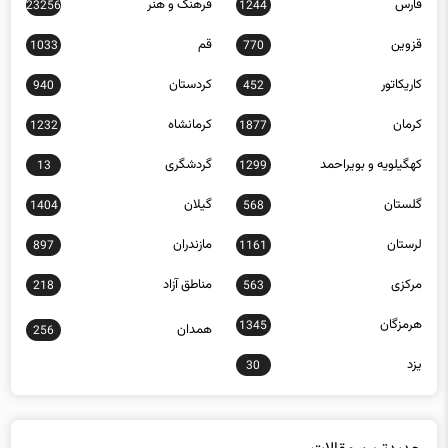
قزوین
قم
1033
770
کاریکاتور
کردستان
940
452
کرمان
کرمانشاه
1232
1877
کهگیلویه و بویراحمد
گردشگری
13
1299
گلستان
گیلان
1404
568
لرستان
مازندران
897
1161
مرکزی
مناطق آزاد
218
563
هرمزگان
1345
همدان
256
یزد
30
جدیدترین مقالات