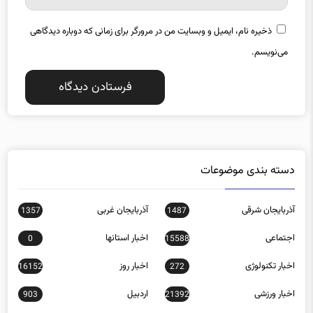
ذخیره نام، ایمیل و وبسایت من در مرورگر برای زمانی که دوباره دیدگاهی
می‌نویسم.
دسته بندی موضوعات
آذربایجان شرقی
آذربایجان غربی
1357
1487
اجتماعی
اخبار استانها
0
15588
اخبار تکنولوژی
اخبار روز
16152
272
اخبار ورزشی
اردبیل
903
21392
اصفهان
اقتصادی
12046
1616