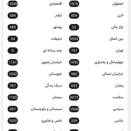
البرز
ایلام
584
809
بازار مالی
بوشهر
485
32
بین الملل
تبلیغات
54
9594
تهران
چند رسانه ای
0
757
چهارمحال و بختیاری
خراسان رضوی
1161
1455
خراسان شمالی
خوزستان
1042
980
زنجان
سبک زندگی
397
653
سلامت
سمنان
1185
4873
سیاسی
سیستان و بلوچستان
491
12668
عکس
علمی و فناوری
7632
329
فارس
فرهنگ و هنر
23256
1244