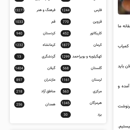
فارس
فرهنگ و هنر
23277
1244
قزوین
قم
1033
770
انه ما
کاریکاتور
کردستان
940
452
کرمان
کرمانشاه
1232
1877
 کمیاب
کهگیلویه و بویراحمد
گردشگری
13
1299
ن باید
گلستان
گیلان
1404
568
لرستان
مازندران
897
1161
آمده و
مرکزی
مناطق آزاد
218
563
هرمزگان
1345
همدان
256
سرنوشت
یزد
30
یستیم.