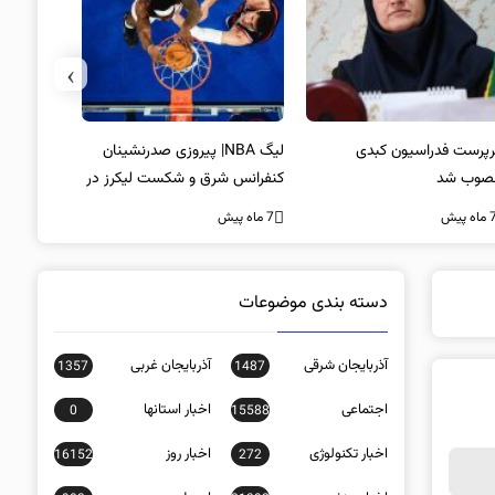
›
پرست فدراسیون کبدی
لیگ NBA| پیروزی صدرنشینان
خط و نشان
صوب شد
کنفرانس شرق و شکست لیکرز در
7 ماه پیش
غیاب جیمز
ه پیش
7 ماه پیش
دسته بندی موضوعات
آذربایجان شرقی
آذربایجان غربی
1357
1487
اجتماعی
اخبار استانها
0
15588
اخبار تکنولوژی
اخبار روز
16152
272