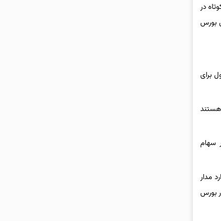
تاه در
ص بورس
ل برای
 هستند
 سهام
د مدار
ر بورس