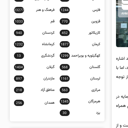
فارس
فرهنگ و هنر
23277
1244
قزوین
قم
1033
770
کاریکاتور
کردستان
940
452
کرمان
کرمانشاه
1232
1877
کهگیلویه و بویراحمد
گردشگری
13
1299
 اشاره
گلستان
گیلان
اما با
1404
568
ز توجه
لرستان
مازندران
897
1161
مرکزی
مناطق آزاد
218
563
ایه در
هرمزگان
1345
همدان
256
 همراه
یزد
30
ت و از