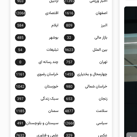
اخبار ورزشی
اردبیل
903
21392
اصفهان
اقتصادی
12068
1616
البرز
ایلام
584
809
بازار مالی
بوشهر
485
32
بین الملل
تبلیغات
54
9623
تهران
چند رسانه ای
0
757
چهارمحال و بختیاری
خراسان رضوی
1161
1455
خراسان شمالی
خوزستان
1042
980
زنجان
سبک زندگی
397
653
سلامت
سمنان
1185
4877
سیاسی
سیستان و بلوچستان
491
12668
عکس
علمی و فناوری
7632
329