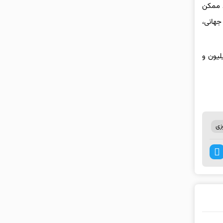
د ممکن
جهانی،
رقم یک میلیون و
زی