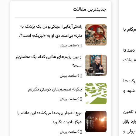
جدیدترین مقالات
راستی‌آزمایی| عینکی‌بودن یک پزشک به
گام با
منزله بی‌اعتمادی او به «لیزیک» است؟/
جراحان، چشم فرزندان خود را لیزیک
9 ساعت پیش
دهد تا
می‌کنند؟
از بین رژیم‌های غذایی کدام یک مطمئن‌تر
عاملات
است؟‌
9 ساعت پیش
رکت‌ها
چگونه تصمیم‌های درستی بگیریم
 شود و
9 ساعت پیش
 تامین
موج انفجار بی‌صدا می‌کشد؛ این علائم را
 بازار
هرگز نادیده نگیرید
 پولی و
9 ساعت پیش