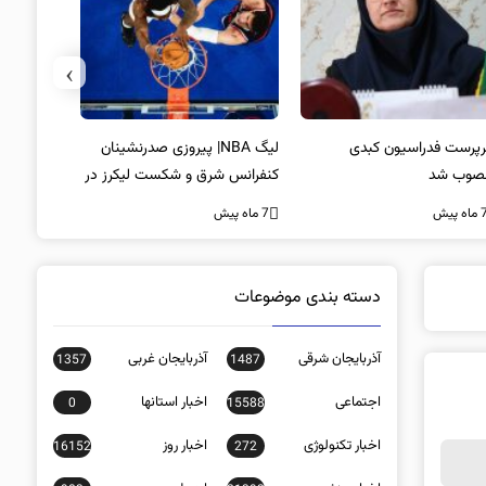
›
پرست فدراسیون کبدی
لیگ NBA| پیروزی صدرنشینان
خط و نشان
صوب شد
کنفرانس شرق و شکست لیکرز در
7 ماه پیش
غیاب جیمز
ه پیش
7 ماه پیش
دسته بندی موضوعات
آذربایجان شرقی
آذربایجان غربی
1357
1487
اجتماعی
اخبار استانها
0
15588
اخبار تکنولوژی
اخبار روز
16152
272