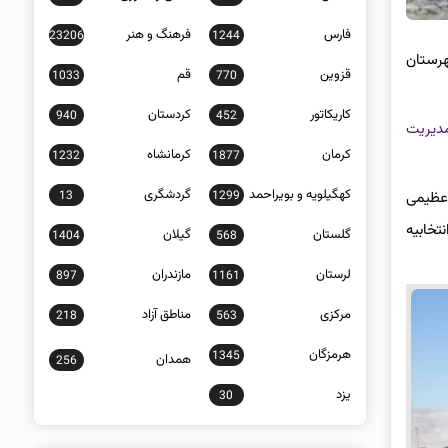
فارس
فرهنگ و هنر
23206
1244
رستان
قزوین
قم
1033
770
کاریکاتور
کردستان
940
452
دیریت
کرمان
کرمانشاه
1232
1877
کهگیلویه و بویراحمد
گردشگری
13
1299
 عظیمی
تخابیه
گلستان
گیلان
1404
568
لرستان
مازندران
897
1161
مرکزی
مناطق آزاد
218
563
هرمزگان
1345
همدان
256
یزد
30