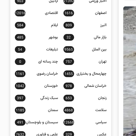
اخبار ورزشی
اردبیل
903
21392
اصفهان
اقتصادی
12016
1616
البرز
ایلام
584
809
بازار مالی
بوشهر
485
32
بین الملل
تبلیغات
54
9565
تهران
چند رسانه ای
0
757
چهارمحال و بختیاری
خراسان رضوی
1161
1455
خراسان شمالی
خوزستان
1042
978
زنجان
سبک زندگی
397
653
سلامت
سمنان
1185
4868
سیاسی
سیستان و بلوچستان
491
12668
عکس
علمی و فناوری
7632
329