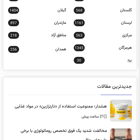
کهگیلویه و بویراحمد
گردشگری
13
1299
گلستان
گیلان
1404
568
لرستان
مازندران
897
1161
مرکزی
مناطق آزاد
218
563
هرمزگان
1345
همدان
256
یزد
30
جدیدترین مقالات
هشدار؛ ممنوعیت استفاده از «تارترازین» در مواد غذایی
21 ساعت پیش