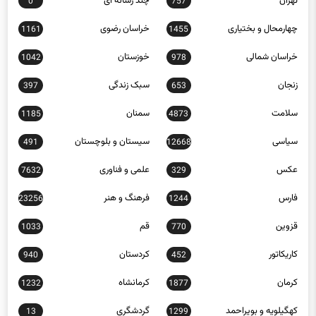
تهران
چند رسانه ای
0
757
چهارمحال و بختیاری
خراسان رضوی
1161
1455
خراسان شمالی
خوزستان
1042
978
زنجان
سبک زندگی
397
653
سلامت
سمنان
1185
4873
سیاسی
سیستان و بلوچستان
491
12668
عکس
علمی و فناوری
7632
329
فارس
فرهنگ و هنر
23256
1244
قزوین
قم
1033
770
کاریکاتور
کردستان
940
452
کرمان
کرمانشاه
1232
1877