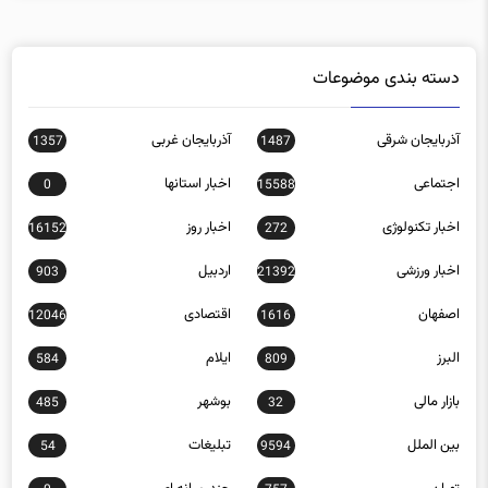
دسته بندی موضوعات
آذربایجان شرقی
آذربایجان غربی
1357
1487
اجتماعی
اخبار استانها
0
15588
اخبار تکنولوژی
اخبار روز
16152
272
اخبار ورزشی
اردبیل
903
21392
اصفهان
اقتصادی
12046
1616
البرز
ایلام
584
809
بازار مالی
بوشهر
485
32
بین الملل
تبلیغات
54
9594