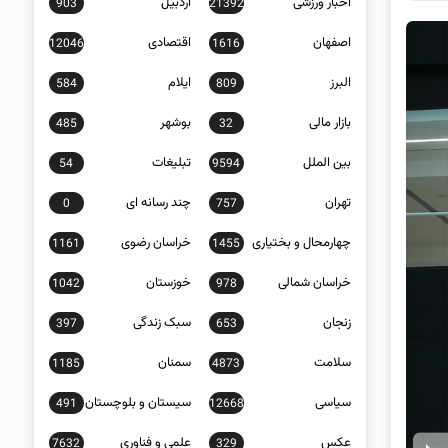
اخبار ورزشی
اردبیل
903
21392
اصفهان
اقتصادی
12046
1616
البرز
ایلام
584
809
بازار مالی
بوشهر
485
32
بین الملل
تبلیغات
54
9594
تهران
چند رسانه ای
0
757
چهارمحال و بختیاری
خراسان رضوی
1161
1455
خراسان شمالی
خوزستان
1042
978
زنجان
سبک زندگی
397
653
سلامت
سمنان
1185
4873
سیاسی
سیستان و بلوچستان
491
12668
عکس
علمی و فناوری
7632
329