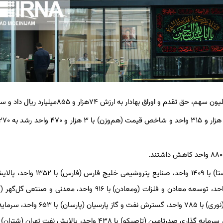
علاوه بر این در بین همه نمادها، سرمایه گذاری تامین اجتماعی (شستا) با ۱۴۰۹ واحد، صنایع 
تهران (شپنا) با ۱۱۳۱ واحد، معدنی و صنعتی چادرملو (کچاد) با ۱۰۳۲ واحد، توسعه معادن و فلزات (ومعادن) با ۹۱۶ واحد، معدن
۸۶۸ واحد، پالایش نفت تهران (شتران) با ۸۵۵ واحد، پتروشیمی نوری (نوری) با ۷۸۵ واحد، گسترش نفت 