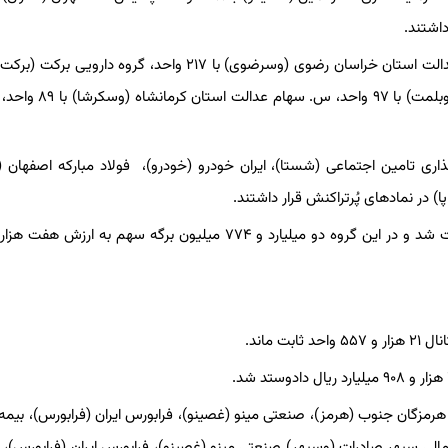
واحد، شرکت س استان خوزستان (وسخوز) با ۱۶۵ واحد، بانک ملت (وبلمت)
اری تامین اجتماعی (شستا)، ایران خودرو (خودرو)، ‌ فولاد مبارکه اصفهان (ف
) در نمادهای پُرتراکنش قرار داشتند.
د هرمزگان جنوب (هرمز)، صنعتی مینو (غصینو)، فرابورس ایران (فرابورس)، بیمه
 مالی سپهر صادرات (وسپهر) صنعتی مینو (غصینو)، فرابورس ایران (فرابورس)، 