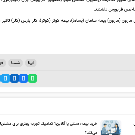
 شاخص فرابورس داشتند.
ارون (مارون) بیمه سامان (بساما)، بیمه کوثر (کوثر)، کلر پارس (کلر) تاثیر م
ایرنا
شستا
فول
خرید بیمه: سنتی یا آنلاین؟ کدامیک تجربه بهتری برای مشتریا
می‌کند؟