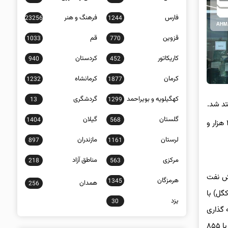
فارس
فرهنگ و هنر
23256
1244
قزوین
قم
1033
770
کاریکاتور
کردستان
940
452
کرمان
کرمانشاه
1232
1877
کهگیلویه و بویراحمد
گردشگری
13
1299
گلستان
گیلان
1404
568
همچنین شاخص کل (هم‌وزن) با ۵ هزار و ۶۳۴ واحد افزایش به ۴۲۸ هزار و ۳۱۵ واحد و شاخص قیمت (هم‌وزن) با ۳ هزار و ۴۷۰ واحد رشد به ۲۷۰ هزار و
لرستان
مازندران
897
1161
مرکزی
مناطق آزاد
218
563
پتروشیمی خلیج فارس (فارس) با ۱۳۵۲ واحد، پالایش نفت
هرمزگان
1345
همدان
256
ی و صنتعی گل‌گهر (کگل) با
یزد
30
و گاز پارسیان (پارسان) با ۶۵۳ واحد، سرمایه گذاری
غدیر (وغدیر) با ۶۴۳ واحد، پتروشیمی پردیس (شپدیس) با ۶۰۵ واحد، سرمایه گذاری صدرتامین (تاصیکو) با ۴۳۸ واحد، پالایش نفت تهران (شتران) با ۸۵۵