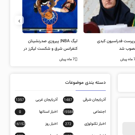
›
پرست فدراسیون کبدی
لیگ NBA| پیروزی صدرنشینان
خط و نشان
صوب شد
کنفرانس شرق و شکست لیکرز در
7 ماه پیش
غیاب جیمز
ه پیش
7 ماه پیش
دسته بندی موضوعات
آذربایجان شرقی
آذربایجان غربی
1357
1487
اجتماعی
اخبار استانها
0
15588
اخبار تکنولوژی
اخبار روز
16152
272