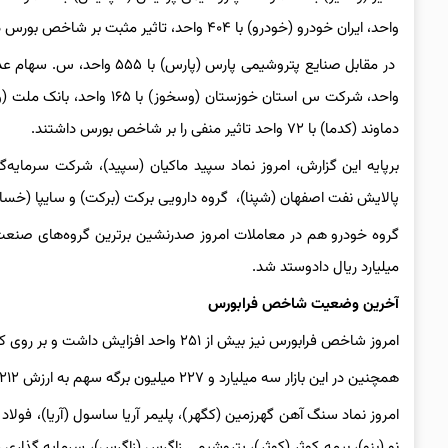
واحد، ایران خودرو (خودرو) با ۴۰۴ واحد، تاثیر مثبت بر شاخص بورس داشتند.
دماوند (کدما) با ۷۲ واحد تاثیر منفی را بر شاخص بورس داشتند.
برپایه این گزارش، امروز نماد سپید ماکیان (سپید)، شرکت سرمایه‌گذ
پالایش نفت اصفهان (شپنا)، ‌ گروه دارویی برکت (برکت) و سایپا (خساپا
میلیارد ریال دادوستد شد.
آخرین وضعیت شاخص فرابورس
امروز شاخص فرابورس نیز بیش از ۲۵۱ واحد افزایش داشت و بر روی کانال ۲۱ هزار و ۵۵۷ واحد ثابت ماند.
همچنین در این بازار سه میلیارد و ۲۲۷ میلیون برگه سهم به ارزش ۲۱۲ هزار و ۹۰۸ میلیارد ریال دادوستد شد.
امروز نماد سنگ آهن گهرزمین (کگهر)، پلیمر آریا ساسول (آریا)، فولا
نو (بنو)، بیمه کوثر (کوثر)، پتروشیمی زاگرس (زاگرس)، سرمایه گذاری