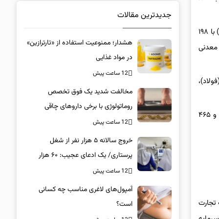
جدیدترین مقالات
در مقابل صنایع پتروشیمی پارس (پارس) با ۵۵۵ واحد، س. سهام عدالت استان خراسان رضوی (وسرضوی) با ۲۱۷ واحد، گروه دارویی برکت (برکت) با ۱۹۸
هشدار؛ ممنوعیت استفاده از «تارترازین»
 با ۹۷ واحد، س. سهام عدالت استان کرمانشاه (وسکرشا) با ۸۹ واحد، معدنی
در مواد غذایی
12 ساعت پیش
ولاد)،
مخالفت شدید یک فوق تخصص
روماتولوژی با برخی داروهای چاقی
گروه خودرو هم در معاملات امروز صدرنشین برترین گروه‌های صنعت شد و در این گروه دو میلیارد و ۷۷۴ میلیون برگه سهم به ارزش هفت هزار و ۴۶۵
12 ساعت پیش
خروج سالانه ۵ هزار نفر از شغل
پرستاری/ یک ادعای عجیب: ۶۰ هزار
پرستار خانه‌نشین شدند؟
12 ساعت پیش
آمپول‌های لاغری مناسب چه کسانی
 تجارت
است؟
سرمایه