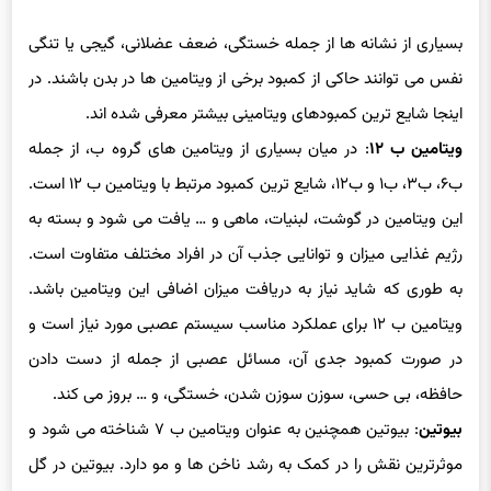
بسیاری از نشانه ها از جمله خستگی، ضعف عضلانی، گیجی یا تنگی
نفس می توانند حاکی از کمبود برخی از ویتامین ها در بدن باشند. در
اینجا شایع ترین کمبودهای ویتامینی بیشتر معرفی شده اند.
ویتامین ب ۱۲
: در میان بسیاری از ویتامین های گروه ب، از جمله
ب۶، ب۳، ب۱ و ب۱۲، شایع ترین کمبود مرتبط با ویتامین ب ۱۲ است.
این ویتامین در گوشت، لبنیات، ماهی و … یافت می شود و بسته به
رژیم غذایی میزان و توانایی جذب آن در افراد مختلف متفاوت است.
به طوری که شاید نیاز به دریافت میزان اضافی این ویتامین باشد.
ویتامین ب ۱۲ برای عملکرد مناسب سیستم عصبی مورد نیاز است و
در صورت کمبود جدی آن، مسائل عصبی از جمله از دست دادن
حافظه، بی حسی، سوزن سوزن شدن، خستگی، و … بروز می کند.
بیوتین
: بیوتین همچنین به عنوان ویتامین ب ۷ شناخته می شود و
موثرترین نقش را در کمک به رشد ناخن ها و مو دارد. بیوتین در گل
کلم، زرده تخم مرغ و قارچ یافت می شود. در افراد معتاد به الکل، در