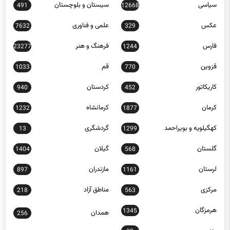
عکس
علمی و فناوری
7632
329
فارس
فرهنگ و هنر
23277
1244
قزوین
قم
1033
770
کاریکاتور
کردستان
940
452
کرمان
کرمانشاه
1232
1877
کهگیلویه و بویراحمد
گردشگری
13
1299
گلستان
گیلان
1404
568
لرستان
مازندران
897
1161
مرکزی
مناطق آزاد
218
563
هرمزگان
1345
همدان
256
یزد
30