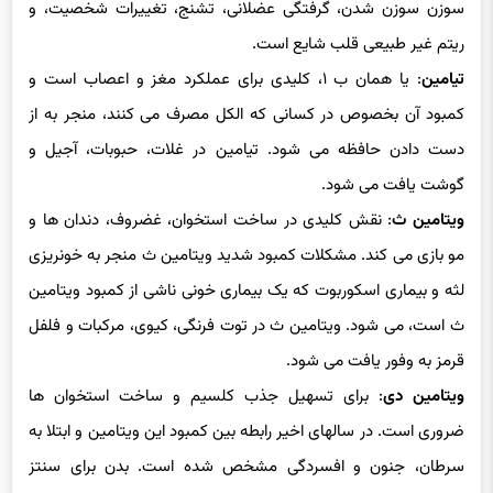
ریتم غیر طبیعی قلب شایع است.
تیامین
: یا همان ب ۱، کلیدی برای عملکرد مغز و اعصاب است و
کمبود آن بخصوص در کسانی که الکل مصرف می کنند، منجر به از
دست دادن حافظه می شود. تیامین در غلات، حبوبات، آجیل و
گوشت یافت می شود.
ویتامین ث
: نقش کلیدی در ساخت استخوان، غضروف، دندان ها و
مو بازی می کند. مشکلات کمبود شدید ویتامین ث منجر به خونریزی
لثه و بیماری اسکوربوت که یک بیماری خونی ناشی از کمبود ویتامین
ث است، می شود. ویتامین ث در توت فرنگی، کیوی، مرکبات و فلفل
قرمز به وفور یافت می شود.
ویتامین دی
: برای تسهیل جذب کلسیم و ساخت استخوان ها
ضروری است. در سالهای اخیر رابطه بین کمبود این ویتامین و ابتلا به
سرطان، جنون و افسردگی مشخص شده است. بدن برای سنتز
ویتامین دی در کلیه و کبد نیاز به قرار گرفتن در معرض نور آفتاب