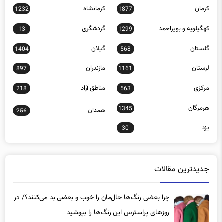
کرمان
کرمانشاه
1232
1877
کهگیلویه و بویراحمد
گردشگری
13
1299
گلستان
گیلان
1404
568
لرستان
مازندران
897
1161
مرکزی
مناطق آزاد
218
563
هرمزگان
1345
همدان
256
یزد
30
جدیدترین مقالات
چرا بعضی رنگ‌ها حال‌مان را خوب و بعضی بد می‌کنند؟/ در
روزهای پراسترس این رنگ‌ها را بپوشید