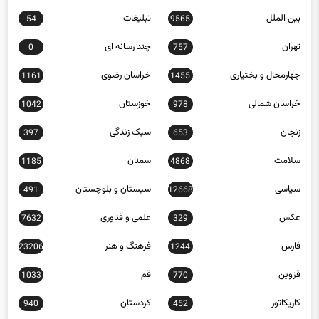
بین الملل
تبلیغات
54
9565
تهران
چند رسانه ای
0
757
چهارمحال و بختیاری
خراسان رضوی
1161
1455
خراسان شمالی
خوزستان
1042
978
زنجان
سبک زندگی
397
653
سلامت
سمنان
1185
4868
سیاسی
سیستان و بلوچستان
491
12668
عکس
علمی و فناوری
7632
329
فارس
فرهنگ و هنر
23206
1244
قزوین
قم
1033
770
کاریکاتور
کردستان
940
452