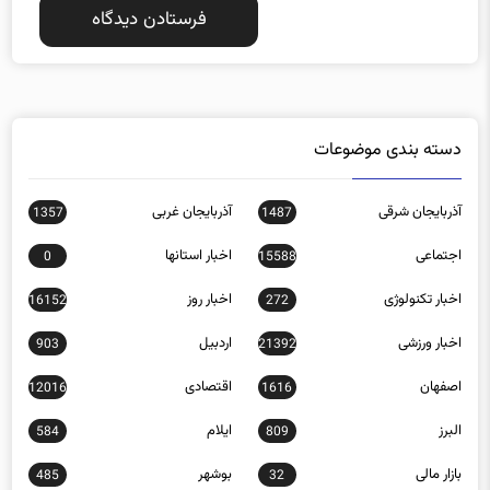
دسته بندی موضوعات
آذربایجان شرقی
آذربایجان غربی
1357
1487
اجتماعی
اخبار استانها
0
15588
اخبار تکنولوژی
اخبار روز
16152
272
اخبار ورزشی
اردبیل
903
21392
اصفهان
اقتصادی
12016
1616
البرز
ایلام
584
809
بازار مالی
بوشهر
485
32