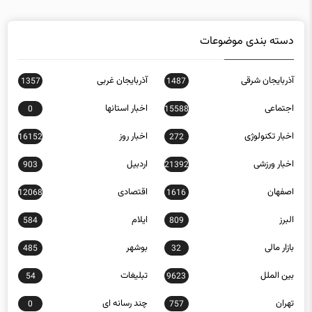
دسته بندی موضوعات
آذربایجان شرقی
آذربایجان غربی
1357
1487
اجتماعی
اخبار استانها
0
15588
اخبار تکنولوژی
اخبار روز
16152
272
اخبار ورزشی
اردبیل
903
21392
اصفهان
اقتصادی
12068
1616
البرز
ایلام
584
809
بازار مالی
بوشهر
485
32
بین الملل
تبلیغات
54
9623
تهران
چند رسانه ای
0
757
چهارمحال و بختیاری
خراسان رضوی
1161
1455