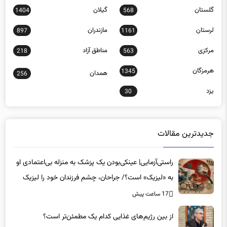
لرستان
مازندران
897
1161
مرکزی
مناطق آزاد
218
563
هرمزگان
1345
همدان
256
یزد
30
جدیدترین مقالات
راستی‌آزمایی| عینکی‌بودن یک پزشک به منزله بی‌اعتمادی او
به «لیزیک» است؟/ جراحان، چشم فرزندان خود را لیزیک
می‌کنند؟
17 ساعت پیش
از بین رژیم‌های غذایی کدام یک مطمئن‌تر است؟‌
17 ساعت پیش