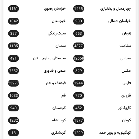
خراسان شمالی
خوزستان
1042
980
زنجان
سبک زندگی
397
653
سلامت
سمنان
1185
4877
سیاسی
سیستان و بلوچستان
491
12668
عکس
علمی و فناوری
7632
329
فارس
فرهنگ و هنر
23277
1244
قزوین
قم
1033
770
کاریکاتور
کردستان
940
452
کرمان
کرمانشاه
1232
1877
کهگیلویه و بویراحمد
گردشگری
13
1299
گلستان
گیلان
1404
568