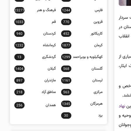
فارس
فرهنگ و هنر
23277
1244
 سردار
قزوین
قم
1033
770
تان در
کاریکاتور
کردستان
940
452
انقلاب
کرمان
کرمانشاه
1232
1877
اری از
کهگیلویه و بویراحمد
گردشگری
13
1299
یثار،
گلستان
گیلان
1404
568
لرستان
مازندران
897
1161
شاخص و
مرکزی
مناطق آزاد
218
563
خشد.
هرمزگان
1345
همدان
256
این
نهاد
وحیه و
یزد
30
جوانان