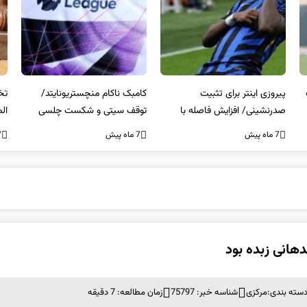
کامبک ناکام منچستریونایتد/
تخلفات مالی در هیئت رشته‌ای
سر
توقف سیتی و شکست چلسی
المپیکی در مازندران
من
7 ماه پیش
7 ماه پیش
7 ما
هانی زبده بود
سته بندی:
مرکزی
شناسه خبر: 75797
زمان مطالعه: 7 دقیقه