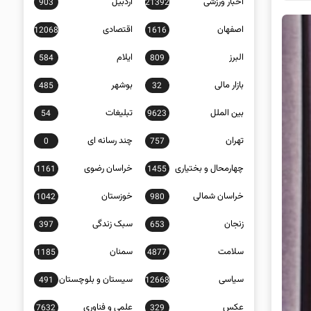
اخبار ورزشی
اردبیل
903
21392
اصفهان
اقتصادی
12068
1616
البرز
ایلام
584
809
بازار مالی
بوشهر
485
32
بین الملل
تبلیغات
54
9623
تهران
چند رسانه ای
0
757
چهارمحال و بختیاری
خراسان رضوی
1161
1455
خراسان شمالی
خوزستان
1042
980
زنجان
سبک زندگی
397
653
سلامت
سمنان
1185
4877
سیاسی
سیستان و بلوچستان
491
12668
عکس
علمی و فناوری
7632
329