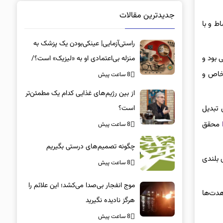
جدیدترین مقالات
ط و با
راستی‌آزمایی| عینکی‌بودن یک پزشک به
 بود و
منزله بی‌اعتمادی او به «لیزیک» است؟/
جراحان، چشم فرزندان خود را لیزیک
 خاص و
8 ساعت پیش
می‌کنند؟
از بین رژیم‌های غذایی کدام یک مطمئن‌تر
است؟‌
 تبدیل
محقق
8 ساعت پیش
چگونه تصمیم‌های درستی بگیریم
 بلندی
8 ساعت پیش
موج انفجار بی‌صدا می‌کشد؛ این علائم را
هدت‌ها
هرگز نادیده نگیرید
8 ساعت پیش