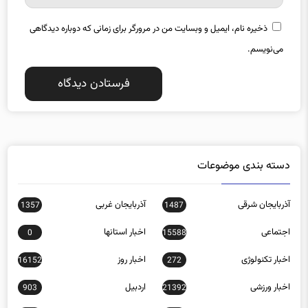
ذخیره نام، ایمیل و وبسایت من در مرورگر برای زمانی که دوباره دیدگاهی
می‌نویسم.
دسته بندی موضوعات
آذربایجان شرقی
آذربایجان غربی
1357
1487
اجتماعی
اخبار استانها
0
15588
اخبار تکنولوژی
اخبار روز
16152
272
اخبار ورزشی
اردبیل
903
21392