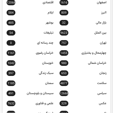
اصفهان
اقتصادی
12068
1616
البرز
ایلام
584
809
بازار مالی
بوشهر
485
32
بین الملل
تبلیغات
54
9623
تهران
چند رسانه ای
0
757
چهارمحال و بختیاری
خراسان رضوی
1161
1455
خراسان شمالی
خوزستان
1042
980
زنجان
سبک زندگی
397
653
سلامت
سمنان
1185
4877
سیاسی
سیستان و بلوچستان
491
12668
عکس
علمی و فناوری
7632
329