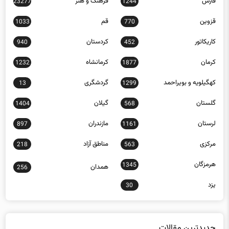
فارس
فرهنگ و هنر
23277
1244
قزوین
قم
1033
770
کاریکاتور
کردستان
940
452
کرمان
کرمانشاه
1232
1877
کهگیلویه و بویراحمد
گردشگری
13
1299
گلستان
گیلان
1404
568
لرستان
مازندران
897
1161
مرکزی
مناطق آزاد
218
563
هرمزگان
1345
همدان
256
یزد
30
جدیدترین مقالات