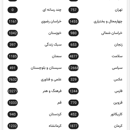
تهران
چند رسانه ای
0
757
چهارمحال و بختیاری
خراسان رضوی
1161
1455
خراسان شمالی
خوزستان
1042
980
زنجان
سبک زندگی
397
653
سلامت
سمنان
1185
4877
سیاسی
سیستان و بلوچستان
491
12668
عکس
علمی و فناوری
7632
329
فارس
فرهنگ و هنر
23277
1244
قزوین
قم
1033
770
کاریکاتور
کردستان
940
452
کرمان
کرمانشاه
1232
1877