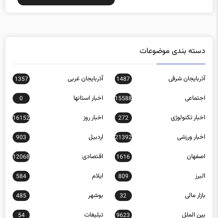
دسته بندی موضوعات
آذربایجان شرقی
آذربایجان غربی
1357
1487
اجتماعی
اخبار استانها
0
15588
اخبار تکنولوژی
اخبار روز
16152
272
اخبار ورزشی
اردبیل
903
21392
اصفهان
اقتصادی
12068
1616
البرز
ایلام
584
809
بازار مالی
بوشهر
485
32
بین الملل
تبلیغات
54
9623