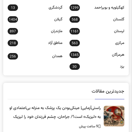
کهگیلویه و بویراحمد
گردشگری
13
1299
گلستان
گیلان
1404
568
لرستان
مازندران
897
1161
مرکزی
مناطق آزاد
218
563
هرمزگان
1345
همدان
256
یزد
30
جدیدترین مقالات
راستی‌آزمایی| عینکی‌بودن یک پزشک به منزله بی‌اعتمادی او
به «لیزیک» است؟/ جراحان، چشم فرزندان خود را لیزیک
می‌کنند؟
9 ساعت پیش