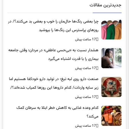
چرا بعضی رنگ‌ها حال‌مان را خوب و بعضی بد می‌کنند؟/ در
روزهای پراسترس این رنگ‌ها را بپوشید
17 ساعت پیش
هشدار نسبت به «بی‌حسی عاطفی» در مردان؛ وقتی جامعه
بیماری را با قدرت اشتباه می‌گیرد
17 ساعت پیش
صنعت دارو روی لبه تیغ؛ در تولید دارو خودکفا هستیم اما
زیر سایه واردات/ کدام داروها این روزها کمیاب شده‌اند؟/
«کشور سه ماه ذخیره دارویی دارد»
17 ساعت پیش
کدام وعده غذایی به کاهش خطر ابتلا به سرطان کمک
می‌کند؟
17 ساعت پیش
مخالفت شدید یک فوق تخصص روماتولوژی با برخی