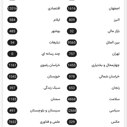
12016
1616
البرز
ایلام
584
809
بازار مالی
بوشهر
485
32
بین الملل
تبلیغات
54
9565
تهران
چند رسانه ای
0
757
چهارمحال و بختیاری
خراسان رضوی
1161
1455
خراسان شمالی
خوزستان
1042
978
زنجان
سبک زندگی
397
653
سلامت
سمنان
1185
4868
سیاسی
سیستان و بلوچستان
491
12668
عکس
علمی و فناوری
7632
329
فارس
فرهنگ و هنر
23206
1244