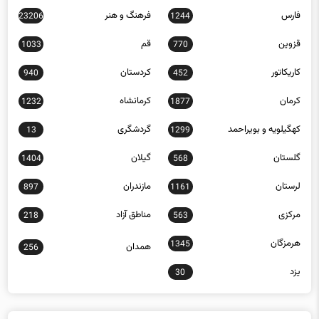
قزوین
قم
1033
770
کاریکاتور
کردستان
940
452
کرمان
کرمانشاه
1232
1877
کهگیلویه و بویراحمد
گردشگری
13
1299
گلستان
گیلان
1404
568
لرستان
مازندران
897
1161
مرکزی
مناطق آزاد
218
563
هرمزگان
1345
همدان
256
یزد
30
جدیدترین مقالات