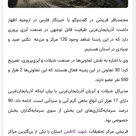
محمدباقر قریشی در گفت‌
وگو
با خبرنگار فارس در ارومیه اظهار
داشت: آذربایجان‌غربی ظرفیت قابل توجهی در صنعت آبزی پروری
دارد که در این راستا شاهد وجود 120 مرکز و مزرعه
تکثیر صید
و
صیادی در استان هستیم.
وی با اشاره به نقش تعاونی‌ها در صنعت شیلات و آبزی‌پروری، تصریح
کرد: 30 تعاونی در این زمینه فعال هستند که این تعاونی‌ها 2 هزار و
550 نفر عضو دارند.
مدیرکل شیلات و آبزیان آذربایجان‌غربی با بیان اینکه آذربایجان‌غربی
دارای 17 هزار تن انواع ماهی گرم آبی و سردآبی است، ادامه داد: 90
درصد سرمایه‌گذاری‌های این بخش از سوی سرمایه‌گذاران بخش
خصوصی بود.
قریشی مرکز تحقیقات
شهید کاظمی
استان را یکی از بزرگترین مراکز
تکثیر و توزیع بچه ماهی عنوان کرد و گفت: سالانه 10 میلیارد قطعه