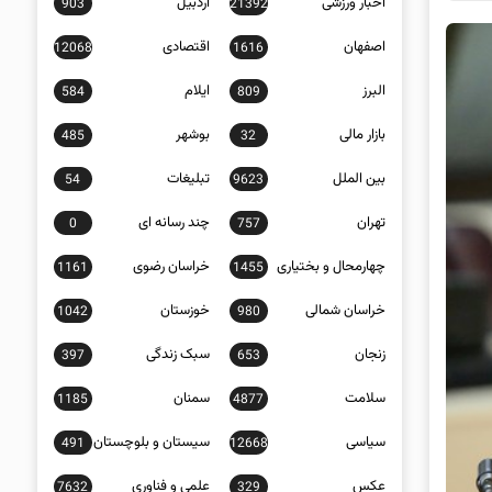
اخبار ورزشی
اردبیل
903
21392
اصفهان
اقتصادی
12068
1616
البرز
ایلام
584
809
بازار مالی
بوشهر
485
32
بین الملل
تبلیغات
54
9623
تهران
چند رسانه ای
0
757
چهارمحال و بختیاری
خراسان رضوی
1161
1455
خراسان شمالی
خوزستان
1042
980
زنجان
سبک زندگی
397
653
سلامت
سمنان
1185
4877
سیاسی
سیستان و بلوچستان
491
12668
عکس
علمی و فناوری
7632
329