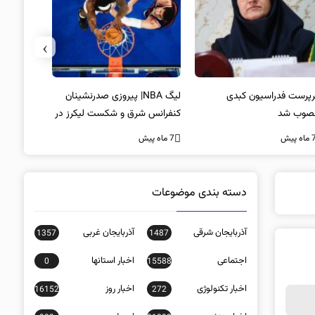
›
پرست فدراسیون کبدی
لیگ NBA| پیروزی صدرنشینان
خط و نشان
صوب شد
کنفرانس شرق و شکست لیکرز در
7 ماه پیش
غیاب جیمز
ه پیش
7 ماه پیش
دسته بندی موضوعات
آذربایجان شرقی
آذربایجان غربی
1357
1487
اجتماعی
اخبار استانها
0
15588
اخبار تکنولوژی
اخبار روز
16152
272