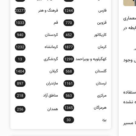
فارس
فرهنگ و هنر
23277
1244
معماری
قزوین
قم
1033
770
بطه در
کاریکاتور
کردستان
940
452
کرمان
کرمانشاه
1232
1877
.
کهگیلویه و بویراحمد
گردشگری
13
1299
ی وجود
گلستان
گیلان
1404
568
لرستان
مازندران
897
1161
تفاده
مرکزی
مناطق آزاد
218
563
ه نشده
هرمزگان
1345
همدان
256
یزد
30
ا مسیر