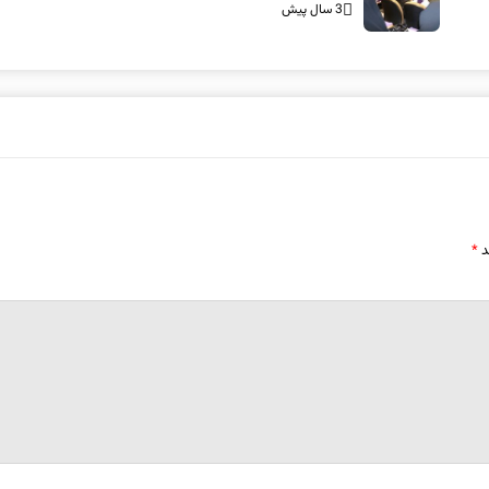
3 سال پیش
د
*