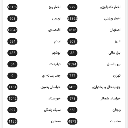
اخبار تکنولوژی
اخبار روز
16152
272
اخبار ورزشی
اردبیل
903
21392
اصفهان
اقتصادی
12046
1616
البرز
ایلام
584
809
بازار مالی
بوشهر
485
32
بین الملل
تبلیغات
54
9594
تهران
چند رسانه ای
0
757
چهارمحال و بختیاری
خراسان رضوی
1161
1455
خراسان شمالی
خوزستان
1042
978
زنجان
سبک زندگی
397
653
سلامت
سمنان
1185
4873