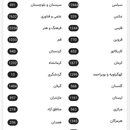
سیاسی
سیستان و بلوچستان
491
12668
عکس
علمی و فناوری
7632
329
فارس
فرهنگ و هنر
23256
1244
قزوین
قم
1033
770
کاریکاتور
کردستان
940
452
کرمان
کرمانشاه
1232
1877
کهگیلویه و بویراحمد
گردشگری
13
1299
گلستان
گیلان
1404
568
لرستان
مازندران
897
1161
مرکزی
مناطق آزاد
218
563
هرمزگان
1345
همدان
256