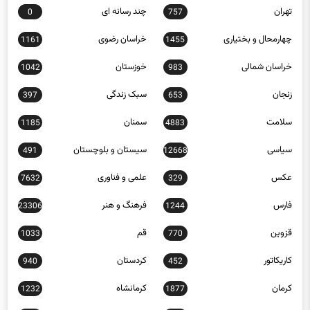
تهران
چند رسانه ای
0
757
چهارمحال و بختیاری
خراسان رضوی
1161
1455
خراسان شمالی
خوزستان
1042
983
زنجان
سبک زندگی
397
653
سلامت
سمنان
1185
4883
سیاسی
سیستان و بلوچستان
491
12668
عکس
علمی و فناوری
7632
329
فارس
فرهنگ و هنر
23306
1244
قزوین
قم
1033
770
کاریکاتور
کردستان
940
452
کرمان
کرمانشاه
1232
1877