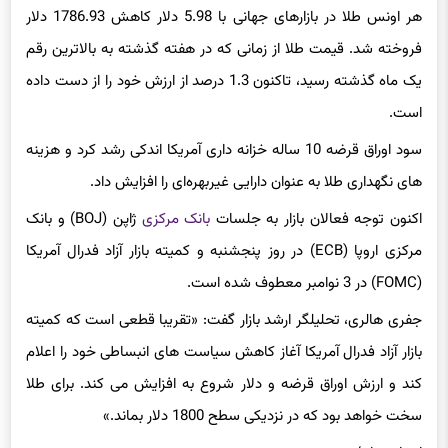
هر اونس طلا در بازارهای جهانی با 5.98 دلار کاهش 1786.93 دلار
فروخته شد. قیمت طلا از زمانی که در هفته گذشته به بالاترین رقم
یک ماه گذشته رسید، تاکنون 1.3 درصد از ارزش خود را از دست داده
است.
سود اوراق قرضه 10 ساله خزانه داری آمریکا اندکی رشد کرد و هزینه
های نگهداری طلا به عنوان دارایی
غیربهره‌
ای را افزایش داد.
اکنون توجه فعالان بازار به جلسات
بانک مرکزی
ژاپن (BOJ) و بانک
مرکزی اروپا (ECB) در روز پنجشنبه و کمیته بازار آزاد فدرال آمریکا
(FOMC) در 3
نوامبر
معطوف شده است.
جفری
هالری
، تحلیلگر ارشد بازار گفت: «تقریبا قطعی است که کمیته
بازار آزاد فدرال آمریکا آغاز کاهش سیاست های انبساطی خود را اعلام
کند و ارزش اوراق قرضه و دلار شروع به افزایش می کند. برای طلا
سخت خواهد بود که در نزدیکی سطح 1800 دلار بماند.»