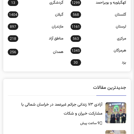
کهگیلویه و بویراحمد
گردشگری
13
1299
گلستان
گیلان
1404
568
لرستان
مازندران
897
1161
مرکزی
مناطق آزاد
218
563
هرمزگان
1345
همدان
256
یزد
30
جدیدترین مقالات
آزادی ۷۳ زندانی جرائم غیرعمد در خراسان شمالی با
مشارکت خیران و شکات
9 ساعت پیش