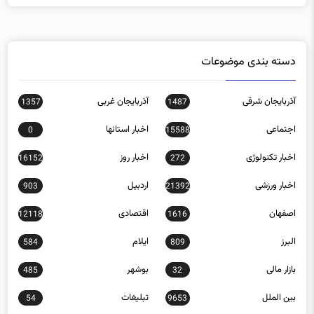
دسته بندی موضوعات
آذربایجان شرقی
آذربایجان غربی
1357
1487
اجتماعی
اخبار استانها
0
15588
اخبار تکنولوژی
اخبار روز
16152
272
اخبار ورزشی
اردبیل
903
21392
اصفهان
اقتصادی
12118
1616
البرز
ایلام
584
809
بازار مالی
بوشهر
485
32
بین الملل
تبلیغات
54
9653