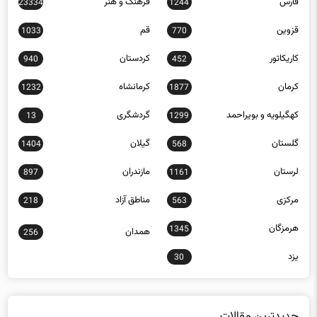
قزوین
قم
1033
770
کاریکاتور
کردستان
940
452
کرمان
کرمانشاه
1232
1877
کهگیلویه و بویراحمد
گردشگری
13
1299
گلستان
گیلان
1404
568
لرستان
مازندران
897
1161
مرکزی
مناطق آزاد
218
563
هرمزگان
1345
همدان
256
یزد
30
جدیدترین مقالات