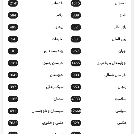
البرز
ایلام
584
809
بازار مالی
بوشهر
485
32
بین الملل
تبلیغات
54
9681
تهران
چند رسانه ای
0
757
چهارمحال و بختیاری
خراسان رضوی
1161
1455
خراسان شمالی
خوزستان
1042
983
زنجان
سبک زندگی
397
653
سلامت
سمنان
1185
4883
سیاسی
سیستان و بلوچستان
491
12668
عکس
علمی و فناوری
7632
329
فارس
فرهنگ و هنر
23334
1244