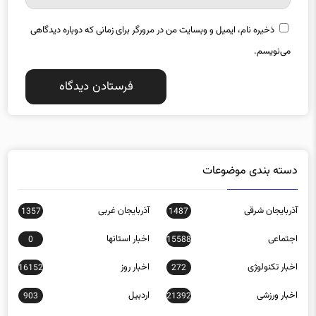
ذخیره نام، ایمیل و وبسایت من در مرورگر برای زمانی که دوباره دیدگاهی
می‌نویسم.
دسته بندی موضوعات
آذربایجان شرقی
آذربایجان غربی
1357
1487
اجتماعی
اخبار استانها
0
15588
اخبار تکنولوژی
اخبار روز
16152
272
اخبار ورزشی
اردبیل
903
21392
اصفهان
اقتصادی
12145
1616