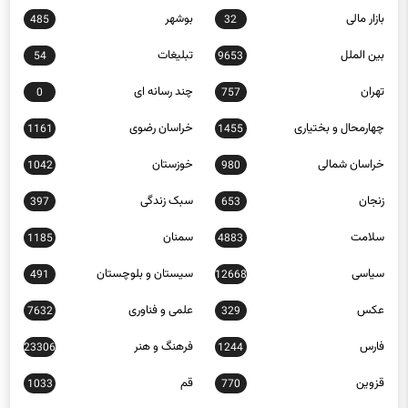
بازار مالی
بوشهر
485
32
بین الملل
تبلیغات
54
9653
تهران
چند رسانه ای
0
757
چهارمحال و بختیاری
خراسان رضوی
1161
1455
خراسان شمالی
خوزستان
1042
980
زنجان
سبک زندگی
397
653
سلامت
سمنان
1185
4883
سیاسی
سیستان و بلوچستان
491
12668
عکس
علمی و فناوری
7632
329
فارس
فرهنگ و هنر
23306
1244
قزوین
قم
1033
770