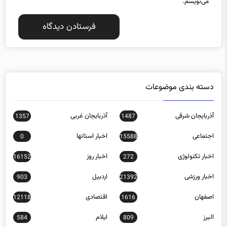
می‌نویسم.
دسته بندی موضوعات
آذربایجان شرقی
آذربایجان غربی
1357
1487
اجتماعی
اخبار استانها
0
15588
اخبار تکنولوژی
اخبار روز
16152
272
اخبار ورزشی
اردبیل
903
21392
اصفهان
اقتصادی
12118
1616
البرز
ایلام
584
809