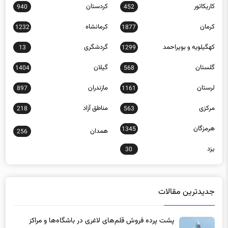
کاریکاتور
کردستان
940
452
کرمان
کرمانشاه
1232
1877
کهگیلویه و بویراحمد
گردشگری
13
1299
گلستان
گیلان
1404
568
لرستان
مازندران
897
1161
مرکزی
مناطق آزاد
218
563
هرمزگان
1345
همدان
256
یزد
30
جدیدترین مقالات
پشت پرده فروش قلم‌های لاغری در باشگاه‌ها و مراکز