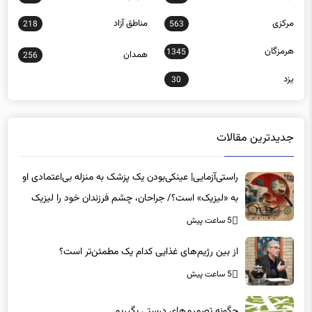
مرکزی
مناطق آزاد
218
563
هرمزگان
1345
همدان
256
یزد
30
جدیدترین مقالات
راستی‌آزمایی| عینکی‌بودن یک پزشک به منزله بی‌اعتمادی او
به «لیزیک» است؟/ جراحان، چشم فرزندان خود را لیزیک
می‌کنند؟
5 ساعت پیش
از بین رژیم‌های غذایی کدام یک مطمئن‌تر است؟‌
5 ساعت پیش
چگونه تصمیم‌های درستی بگیریم