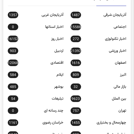
آذربایجان شرقی
آذربایجان غربی
1357
1487
اجتماعی
اخبار استانها
0
15588
اخبار تکنولوژی
اخبار روز
16152
272
اخبار ورزشی
اردبیل
903
21392
اصفهان
اقتصادی
12068
1616
البرز
ایلام
584
809
بازار مالی
بوشهر
485
32
بین الملل
تبلیغات
54
9623
تهران
چند رسانه ای
0
757
چهارمحال و بختیاری
خراسان رضوی
1161
1455
خراسان شمالی
خوزستان
1042
980