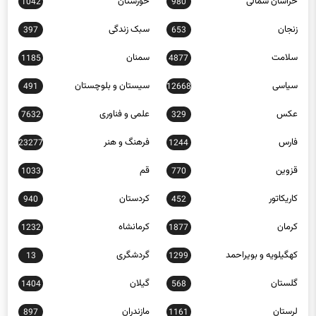
زنجان
سبک زندگی
397
653
سلامت
سمنان
1185
4877
سیاسی
سیستان و بلوچستان
491
12668
عکس
علمی و فناوری
7632
329
فارس
فرهنگ و هنر
23277
1244
قزوین
قم
1033
770
کاریکاتور
کردستان
940
452
کرمان
کرمانشاه
1232
1877
کهگیلویه و بویراحمد
گردشگری
13
1299
گلستان
گیلان
1404
568
لرستان
مازندران
897
1161