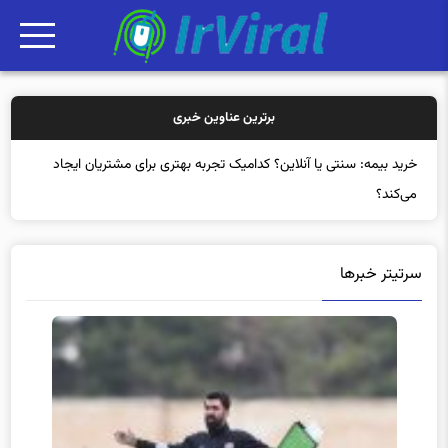
برترین عناوین خبری
خر
سرتیتر خبرها