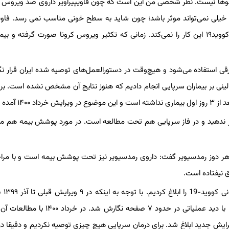
وها نیست‌. نظر شخصی من این است که چون فاویپیراویر داروی ضد ویروس 
خیلی نمی‌تواند موثر باشد؛ چون شاید به سطح خونی مناسب نمی رسد. فاویپ
تاثیر قطعی دارد ولی درباره کووید۱۹ این کار را نمی‌کند. زمانی که تکثیر ویروس کرونا صورت گرفته و ب
رقی استفاده می‌شود و هیچ‌وقت در دستورالعمل‌های توصیه شده ایران قرار نگ
لینی بر بیماران سرپایی انجام دادیم که هنوز نتایج آن مشخص نشده است. ب
آمده است.
بیمار ندهید و در فاز سرپایی هم تحت مطالعه است. در مورد پوشش بیمه ه
ی هر دوز رمدسیویر گفت: داروی رمدسیویر نیز تحت پوشش بیمه است و با مرا
ق نیفتاده است.
وی افزود: در خرداد ۰
زیادی نوشته می‌شد که مورد انتقاد همکاران بود ویرایش خرداد ۱۴۰۰ با دید عملیاتی در حدود ۷ صفحه ن
ش جدید ابلاغ شد. برای درمان سرپایی هیچ چیزی توصیه نکردیم و دقیقا در