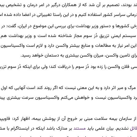
د بودند، تصمیم بر آن شد که از همکاران درگیر در امر درمان و تشخیص بیم
انی سراسر کشور استفاده کنیم و در این راستا تغییراتی در اعضا داده شده ا
خی کشورها و دستور وزیر بهداشت برای بررسی این موضوع در ایران، گفت: در
س
ال و افراد دارای نقص سیستم ایمنی تزریق دُز سوم مجاز شناخته شده است و وزیر بهداشت ه
 این امر نیاز به مطالعات و منابع بیشتر واکسن دارد و لازم است واکسیناسیون
برای تامین واکسن، میزان واکسن بیشتری به دستمان خواهد رسید.
لان واکسن را زده بود دُز سوم را دریافت کند؛ ولی برای اینکه دُز سوم تزر
ناسیون بین ۳۰ تا ۵۰ درصد روی شدت و مرگ و میر اثر دارد و به این معنی نیست که اگر روند کند است آنهایی که 
دیرکرد واکسیناسیون نیست و خواهش می‌کنم واکسیناسیون سرعت بیشتری پیدا
 از سازمان بیمه سلامت مبنی بر خروج آن از پوشش بیمه، اظهار کرد: فاویپیرا
ائل
نشدیم. بیان علمی باید
مستند
بر مدارک باشد اینکه در اینستاگرام با م