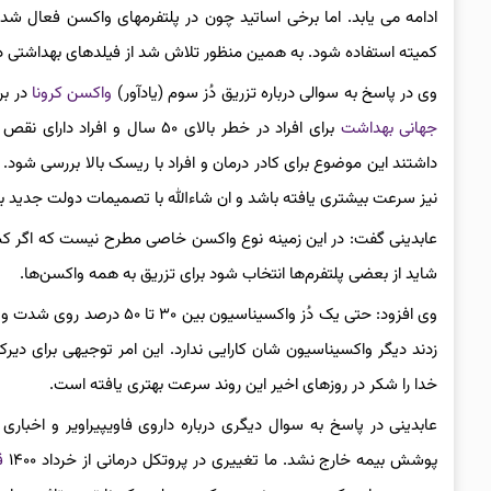
ادامه می یابد. اما برخی اساتید چون در پلتفرمهای واکسن فعال شدن
کمیته استفاده شود. به همین منظور تلاش شد از فیلدهای بهداشتی درم
وی در پاسخ به سوالی درباره تزریق دُز سوم (یادآور)
واکسن کرونا
در بر
جهانی بهداشت
برای افراد در خطر بالای ۵۰ س
داشتند این موضوع برای کادر درمان و افراد با ریسک بالا بررسی شود.
نیز سرعت بیشتری یافته باشد و ان شاءالله با تصمیمات دولت جدید 
عابدینی گفت: در این زمینه نوع واکسن خاصی مطرح نیست که اگر کسی ف
شاید از بعضی پلتفرم‌ها انتخاب شود برای تزریق به همه‌ واکسن‌ها.
وی افزود: حتی یک دُز واکسی
زدند دیگر واکسیناسیون شان کارایی ندارد. این امر توجیهی برای 
خدا را شکر در روزهای اخیر این روند سرعت بهتری یافته است.
عابدینی در پاسخ به سوال دیگری درباره داروی فاویپیراویر و اخباری
پوشش بیمه خارج نشد. ما تغییری در پروتکل درمانی از خرداد ۱۴۰۰
ق