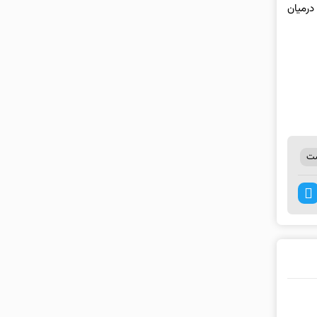
درمیان
شت