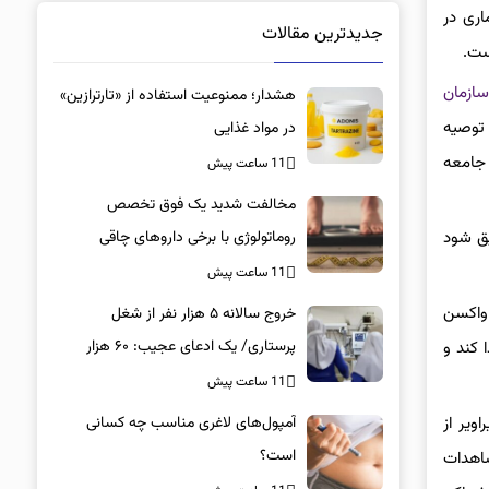
اری در
جدیدترین مقالات
ست.
ازمان
هشدار؛ ممنوعیت استفاده از «تارترازین»
م توصیه
در مواد غذایی
 جامعه
11 ساعت پیش
مخالفت شدید یک فوق تخصص
روماتولوژی با برخی داروهای چاقی
یق شود
11 ساعت پیش
اول واکسن
خروج سالانه ۵ هزار نفر از شغل
پرستاری/ یک ادعای عجیب: ۶۰ هزار
 کند و
پرستار خانه‌نشین شدند؟
11 ساعت پیش
آمپول‌های لاغری مناسب چه کسانی
ویر از
است؟
شاهدات