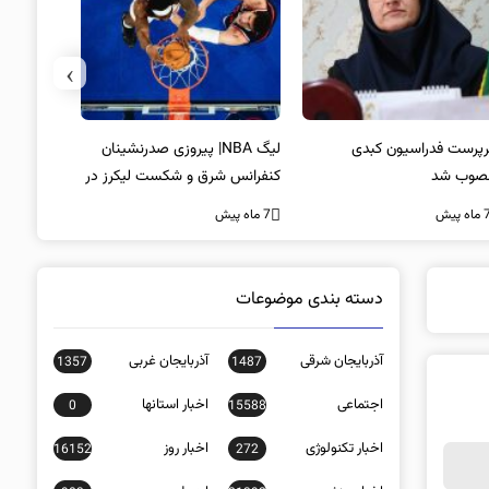
›
پرست فدراسیون کبدی
لیگ NBA| پیروزی صدرنشینان
خط و نشان
صوب شد
کنفرانس شرق و شکست لیکرز در
7 ماه پیش
غیاب جیمز
ه پیش
7 ماه پیش
دسته بندی موضوعات
آذربایجان شرقی
آذربایجان غربی
1357
1487
اجتماعی
اخبار استانها
0
15588
اخبار تکنولوژی
اخبار روز
16152
272