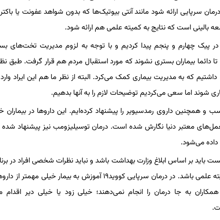
مان سرپایی ارائه شود مانند آنتی بیوتیک‌ها که بدون شواهد عفونت یا باکتری
العه بالینی است که نتایج به کمیته علمی هم ارائه شود.
 در پیک چهارم و پنجم پیدا کردیم و با توجه به لزوم مدیریت تخت‌های بست
ا دائما بیماران بستری نشوند که مورد استقبال مردم هم قرار گرفت. طبق ن
اهش ۲۰ تا ۷۰ درصدی بستری دائم را داشتیم که به مدیریت بیماری کمک می‌کرد. البته از نظر ما هم این ایراد وا
ی شوند اما سعی می‌کردیم توضیحات لازم را به آنها بدهیم.
سب و همچنین داروی رمدسیویر را پیشنهاد کرده‌ایم. این داروها در بیماران خ
العمل‌های معتبر دنیا نگارش شده است. درمان توسیلیزومب نیز پیشنهاد شده
داده می‌شود.
چیست باید بر اساس ابلاغ وزارت بهداشت باشد و نباید نظرات شخصی افراد در برنا
تلویزیونی و رادیویی گفته شود. تریبون باید برای وزارت بهداشت و کمیته علمی باشد. در درمان سرپایی کووید۱۹ آموزش به بیمار خ
کاران به جا درمان را انجام نمی‌دهند؛ خیلی زود یا خیلی دیر اقدام می
ت.