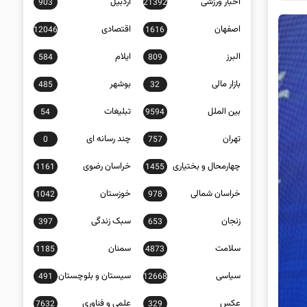
اخبار ورزشی
اردبیل
903
21392
اصفهان
اقتصادی
12046
1616
البرز
ایلام
584
809
بازار مالی
بوشهر
485
32
بین الملل
تبلیغات
54
9594
تهران
چند رسانه ای
0
757
چهارمحال و بختیاری
خراسان رضوی
1161
1455
خراسان شمالی
خوزستان
1042
978
زنجان
سبک زندگی
397
653
سلامت
سمنان
1185
4873
سیاسی
سیستان و بلوچستان
491
12668
عکس
علمی و فناوری
7632
329