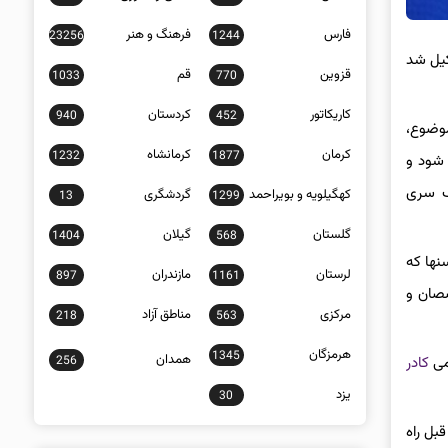
فارس
فرهنگ و هنر
23256
1244
بیماری در کشور تشکیل شد
قزوین
قم
1033
770
کاریکاتور
کردستان
940
452
وضوع،
کرمان
کرمانشاه
1232
1877
اشته می شود و
یک سری
کهگیلویه و بویراحمد
گردشگری
13
1299
گلستان
گیلان
1404
568
نها که
لرستان
مازندران
897
1161
صصان و
مرکزی
مناطق آزاد
218
563
هرمزگان
1345
همدان
256
می
کادر
یزد
30
بل راه