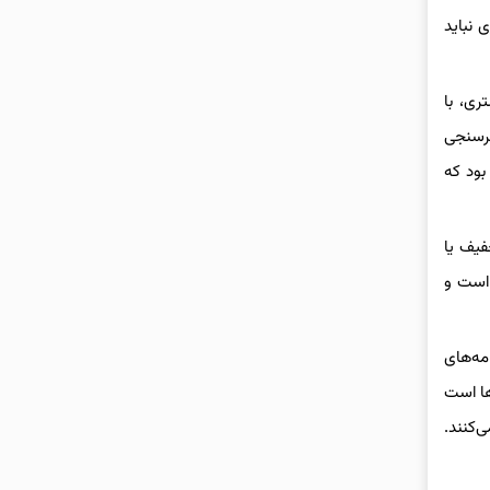
 نباید
ری، با
ظرسنجی
رد بود که
فیف یا
 است و
مه‌های
یلی مهمتر از داروها است
‌کنند.