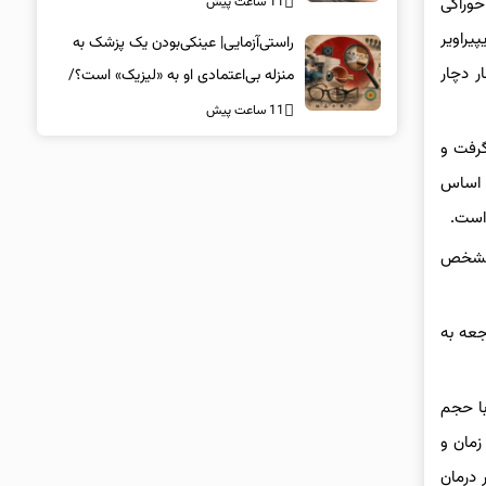
11 ساعت پیش
خوراکی
یراویر
راستی‌آزمایی| عینکی‌بودن یک پزشک به
یمار دچار
منزله بی‌اعتمادی او به «لیزیک» است؟/
جراحان، چشم فرزندان خود را لیزیک
11 ساعت پیش
می‌کنند؟
رفت‌ و
ر اساس
م مشخص
جعه به
۱۴۰ ویرایش دهم دستورالعمل تشخیصی و درمانی کووید-19 را ابلاغ کردیم. با توجه به اینکه در ۹ ویرایش قبلی تا آذر ۱۳۹۹ با حجم
گارش شد. در خرداد ۱۴۰۰ با مطالعات آن زمان و
 درمان