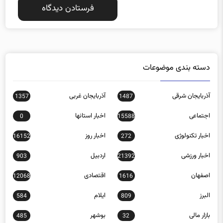
دسته بندی موضوعات
آذربایجان شرقی
آذربایجان غربی
1357
1487
اجتماعی
اخبار استانها
0
15588
اخبار تکنولوژی
اخبار روز
16152
272
اخبار ورزشی
اردبیل
903
21392
اصفهان
اقتصادی
12068
1616
البرز
ایلام
584
809