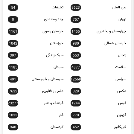
بازار مالی
بوشهر
485
32
بین الملل
تبلیغات
54
9623
تهران
چند رسانه ای
0
757
چهارمحال و بختیاری
خراسان رضوی
1161
1455
خراسان شمالی
خوزستان
1042
980
زنجان
سبک زندگی
397
653
سلامت
سمنان
1185
4877
سیاسی
سیستان و بلوچستان
491
12668
عکس
علمی و فناوری
7632
329
فارس
فرهنگ و هنر
23277
1244
قزوین
قم
1033
770