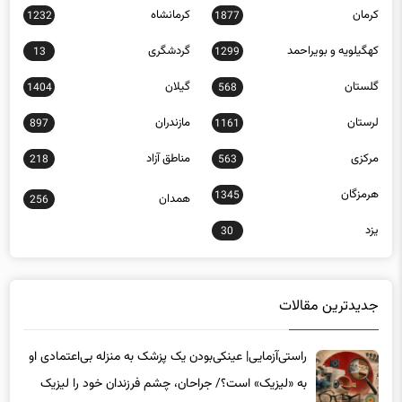
کاریکاتور
کردستان
940
452
کرمان
کرمانشاه
1232
1877
کهگیلویه و بویراحمد
گردشگری
13
1299
گلستان
گیلان
1404
568
لرستان
مازندران
897
1161
مرکزی
مناطق آزاد
218
563
هرمزگان
1345
همدان
256
یزد
30
جدیدترین مقالات
راستی‌آزمایی| عینکی‌بودن یک پزشک به منزله بی‌اعتمادی او