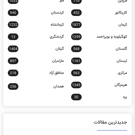
قزوین
قم
1033
770
کاریکاتور
کردستان
940
452
کرمان
کرمانشاه
1232
1877
کهگیلویه و بویراحمد
گردشگری
13
1299
گلستان
گیلان
1404
568
لرستان
مازندران
897
1161
مرکزی
مناطق آزاد
218
563
هرمزگان
1345
همدان
256
یزد
30
جدیدترین مقالات