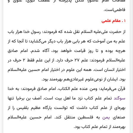
‌مقامات امام عاشورا شکل پذیرفته از عظمت نبوی، علوی ‌و
فاطمی‌است.
۱
. مقام علمی‌
از حضرت علی‌علیه السلام نقل شده که فرمودند: رسول خدا هزار باب
علم به من آموخت که هر بابی ‌هزار باب دیگر می‌گشاید؛ تا آنجا که از
هرچه بوده و تا روز قیامت خواهد بود، آگاه شدم. امام صادق
علیه‌السلام فرمودند: علم ۲۷ حرف دارد. از این علم فقط ۲ حرف در
اختیار انسان است. همه این علوم در اختیار امام حسین علیه‌السلام
بود. ایشان از نوعی‌علوم غیرعادی‌هم بهره‌مند بود.
قرآن می‌فرماید:
ومن
عنده
علم
الکتاب
. امام صادق فرمودند: به خدا
سوگند
تمام علم کتاب نزد ما اهل بیت است. آصف بن
برخیا
تنها
بهره‌ای ‌از علم کتاب داشت که توانست بارگاه عظیم بلقیس را از
صنعای‌
یمن
به فلسطین منتقل کند. امام حسین علیه‌السلام
بهره‌مند از تمام علم کتاب بود.