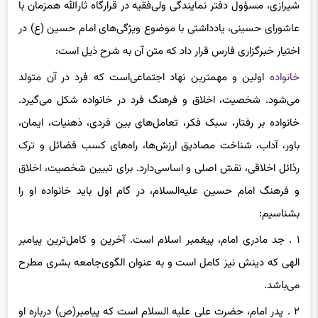
شیرازی، مسؤول دفتر نمایندگی ولی‌فقیه در قرارگاه ثارالله همزمان با
عاشورای حسینی، یادداشتی با موضوع ویژگی‌های امام حسین (ع) در
اختیار خبرگزاری فارس قرار داد که متن آن به شرح ذیل است:
خانواده
اولین و مهمترین نهاد اجتماعی‌است که فرد در آن متولد
می‌شود. شخصیت، اخلاق و فرهنگ فرد در خانواده شکل می‌گیرد.
خانواده بر رفتار، سبک فکر، تعامل‌های ‌بین فردی‌، ذهنیات، ایمان،
باور، آداب، شناخت مصادیق ارزش‌ها، راه‌های ‌کسب فضائل و ترک
رذائل اخلاقی‌، نقش اصلی ‌و اساسی‌دارد. برای‌ تبیین شخصیت، اخلاق
و فرهنگ امام حسین علیه‌السلام، در گام اول باید خانواده او را
بشناسیم:
۱ . جد مادری ‌امام،
پیغمبر اسلام
است. آخرین و کامل‌
ترین
پیامبر
الهی‌ که دینش نیز کامل است و به عنوان الگوی‌جامعه بشری ‌مطرح
می‌باشد.
۲ . پدر امام، حضرت علی‌ علیه السلام است که پیامبر(ص) درباره او