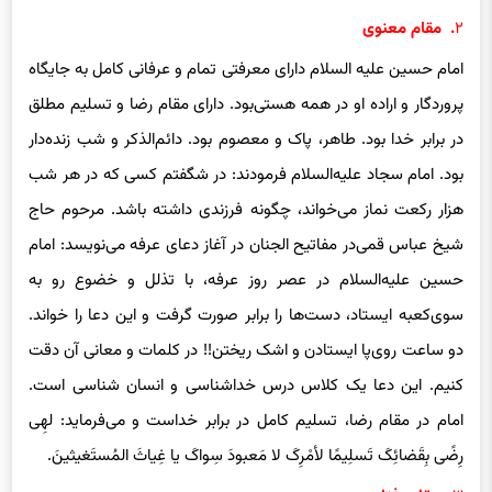
۲
. مقام معنوی‌
امام حسین علیه السلام دارای‌ معرفتی ‌تمام و عرفانی‌ کامل به جایگاه
پروردگار و اراده او در همه هستی‌بود. دارای‌ مقام رضا و تسلیم مطلق
در برابر خدا بود. طاهر، پاک و معصوم بود. دائم‌
الذکر
و شب زنده‌دار
بود. امام سجاد علیه‌السلام فرمودند: در شگفتم کسی ‌که در هر شب
هزار رکعت نماز می‌خواند، چگونه فرزندی‌ داشته باشد. مرحوم حاج
شیخ عباس قمی‌در مفاتیح الجنان در آغاز دعای‌ عرفه می‌نویسد: امام
حسین علیه‌السلام در عصر روز عرفه، با تذلل و خضوع رو به
سوی‌کعبه ایستاد، دست‌ها را برابر صورت گرفت و این دعا را خواند.
دو ساعت روی‌پا ایستادن و اشک ریختن!! در کلمات و معانی‌ آن دقت
کنیم. این دعا یک کلاس درس خداشناسی‌ و انسان شناسی‌ است.
امام در مقام رضا، تسلیم کامل در برابر خداست و می‌فرماید: لهِى
رِضًى بِقَضائِکَ تَسلِیمًا لأمْرِکَ لا مَعبودَ سِواکَ یا غِیاثَ المُستَغیثینَ.