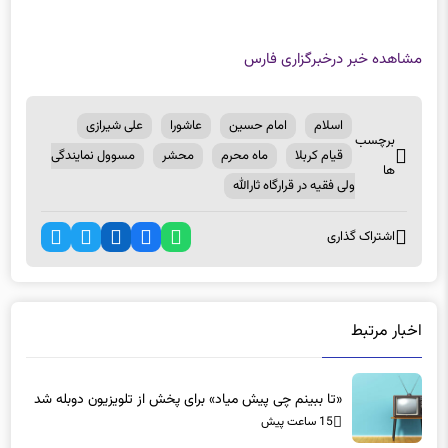
مشاهده خبر در
خبرگزاری فارس
اسلام
امام حسین
عاشورا
علی شیرازی
برچسب
قیام کربلا
ماه محرم
محشر
مسوول نمایندگی
ها
ولی فقیه در قرارگاه ثارالله
اشتراک گذاری
اخبار مرتبط
«تا ببینم چی پیش میاد» برای پخش از تلویزیون دوبله شد
15 ساعت پیش