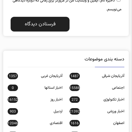
ذخیره نام، ایمیل و وبسایت من در مرورگر برای زمانی که دوباره دیدگاهی
می‌نویسم.
دسته بندی موضوعات
آذربایجان شرقی
آذربایجان غربی
1357
1487
اجتماعی
اخبار استانها
0
15588
اخبار تکنولوژی
اخبار روز
16152
272
اخبار ورزشی
اردبیل
903
21392
اصفهان
اقتصادی
12046
1616