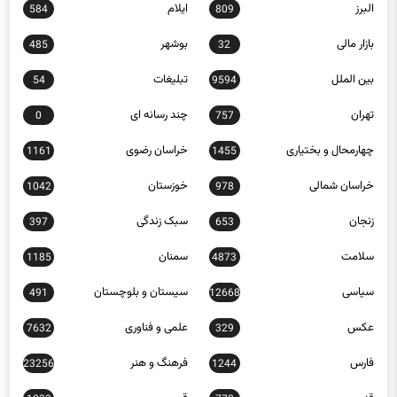
البرز
ایلام
584
809
بازار مالی
بوشهر
485
32
بین الملل
تبلیغات
54
9594
تهران
چند رسانه ای
0
757
چهارمحال و بختیاری
خراسان رضوی
1161
1455
خراسان شمالی
خوزستان
1042
978
زنجان
سبک زندگی
397
653
سلامت
سمنان
1185
4873
سیاسی
سیستان و بلوچستان
491
12668
عکس
علمی و فناوری
7632
329
فارس
فرهنگ و هنر
23256
1244