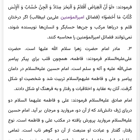
فرمودند: «لَوْ أَنَّ اَلْغِیَاضَ أَقْلاَمٌ وَ اَلْبَحْرَ مِدَادٌ وَ اَلْجِنَّ حُسَّابٌ وَ اَلْإِنْسَ
کُتَّابٌ مَا أَحْصَوْا» (فضائل
امیرالمؤمنین
علی‌بن ابیطالب) اگر درختان
قلم و دریاها مرکب و جن‌ها حسابگر و انسان‌ها نویسنده شوند،
نمی‌توانند فضائل امیرالمؤمنین را محاسبه کنند.
۳. مادر امام حضرت زهرا سلام الله علیها است. حضرت
علی‌علیه‌السلام فرمودند: فاطمه، همچون قلب برای‌ پیکر پیامبر
صلی‌الله علیه و آله و سلم است. امام حسین علیه‌السلام در دامان
پیامبر و علی‌ و فاطمه علیهم‌السلام تربیت شد و شخصیت او شکل
گرفت. آنان به عقاید و اخلاقیات و رفتار و به فرهنگ او شکل دادند.
امام صادق علیه‌السلام فرمودند: علی‌ و فاطمه علیهما السلام دو
دریای‌ ژرف دانش‌اند که از آن دو، مروارید و مرجان بر آید. امام حسین
علیه‌السلام مروارید پرورش یافته در مکتب علی ‌و فاطمه است. نوع
رفتار، گفتار و عبادت او منبعث از آن دو گوهر ناب است. تمامی