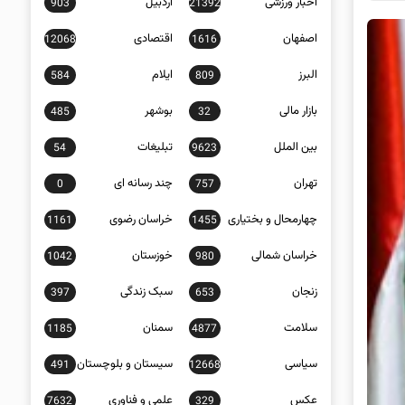
اخبار ورزشی
اردبیل
903
21392
اصفهان
اقتصادی
12068
1616
البرز
ایلام
584
809
بازار مالی
بوشهر
485
32
بین الملل
تبلیغات
54
9623
تهران
چند رسانه ای
0
757
چهارمحال و بختیاری
خراسان رضوی
1161
1455
خراسان شمالی
خوزستان
1042
980
زنجان
سبک زندگی
397
653
سلامت
سمنان
1185
4877
سیاسی
سیستان و بلوچستان
491
12668
عکس
علمی و فناوری
7632
329