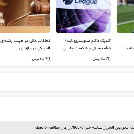
کامبک ناکام منچستریونایتد/
تخلفات مالی در هیئت رشته‌ای
سر
توقف سیتی و شکست چلسی
المپیکی در مازندران
من
7 ماه پیش
7 ماه پیش
7 ما
ه بندی:
بین الملل
شناسه خبر: 786570
زمان مطالعه: 5 دقیقه