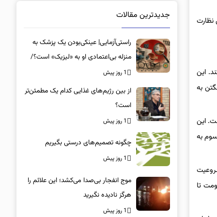
جدیدترین مقالات
 نظارت
راستی‌آزمایی| عینکی‌بودن یک پزشک به
منزله بی‌اعتمادی او به «لیزیک» است؟/
جراحان، چشم فرزندان خود را لیزیک
د. این
1 روز پیش
می‌کنند؟
گتن به
از بین رژیم‌های غذایی کدام یک مطمئن‌تر
است؟‌
ت. این
1 روز پیش
سوم به
چگونه تصمیم‌های درستی بگیریم
1 روز پیش
شروعیت
موج انفجار بی‌صدا می‌کشد؛ این علائم را
ومت تا
هرگز نادیده نگیرید
1 روز پیش