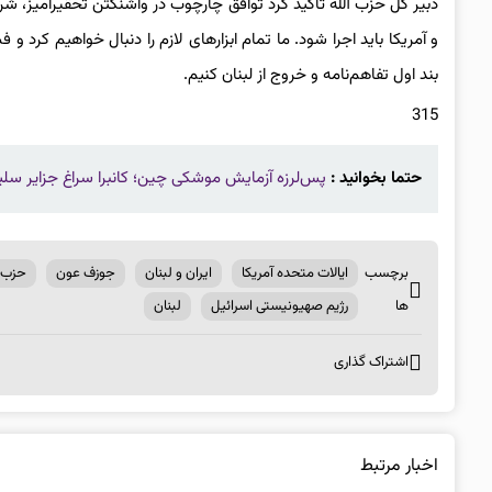
دبیر کل حزب الله تأکید کرد توافق چارچوب در واشنگتن تحقیرآمیز، شرم
و آمریکا باید اجرا شود. ما تمام ابزارهای لازم را دنبال خواهیم کرد و
بند اول تفاهم‌نامه و خروج از لبنان کنیم.
315
حتما بخوانید :
پس‌لرزه آزمایش موشکی چین؛ کانبرا سراغ جزایر سل
برچسب
ایالات متحده آمریکا
ایران و لبنان
جوزف عون
حزب ا
ها
رژیم صهیونیستی اسرائیل
لبنان
اشتراک گذاری
اخبار مرتبط