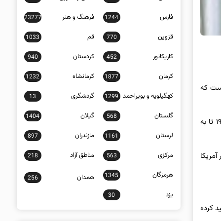
فارس
فرهنگ و هنر
23277
1244
قزوین
قم
1033
770
کاریکاتور
کردستان
940
452
کرمان
کرمانشاه
1232
1877
است که
کهگیلویه و بویراحمد
گردشگری
13
1299
گلستان
گیلان
1404
568
به روایت ایرنا؛ بر اساس اطلاعات به دست آمده توسط النهار، جوزف عون با دونالد ترامپ در مورد تحولات اوضاع لبنان از زمان توافق آتش‌بس ۱۹۴۹ تا به
لرستان
مازندران
897
1161
آمریکا
مرکزی
مناطق آزاد
218
563
هرمزگان
1345
همدان
256
یزد
30
د کرده