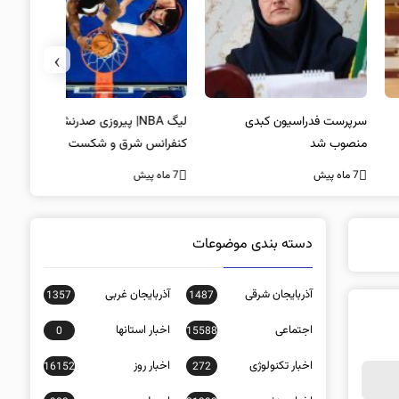
›
پرست فدراسیون کبدی
لیگ NBA| پیروزی صدرنشینان
خط و نشان
صوب شد
کنفرانس شرق و شکست لیکرز در
7 ماه پیش
غیاب جیمز
ه پیش
7 ماه پیش
دسته بندی موضوعات
آذربایجان شرقی
آذربایجان غربی
1357
1487
اجتماعی
اخبار استانها
0
15588
اخبار تکنولوژی
اخبار روز
16152
272