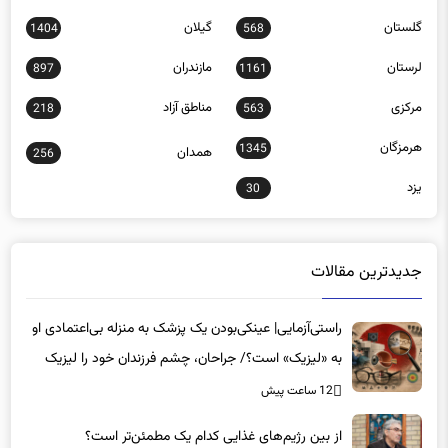
گلستان
گیلان
1404
568
لرستان
مازندران
897
1161
مرکزی
مناطق آزاد
218
563
هرمزگان
1345
همدان
256
یزد
30
جدیدترین مقالات
راستی‌آزمایی| عینکی‌بودن یک پزشک به منزله بی‌اعتمادی او
به «لیزیک» است؟/ جراحان، چشم فرزندان خود را لیزیک
می‌کنند؟
12 ساعت پیش
از بین رژیم‌های غذایی کدام یک مطمئن‌تر است؟‌