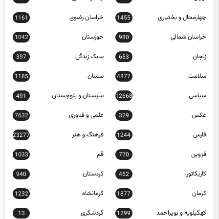
چهارمحال و بختیاری
خراسان رضوی
1161
1455
خراسان شمالی
خوزستان
1042
980
زنجان
سبک زندگی
397
653
سلامت
سمنان
1185
4877
سیاسی
سیستان و بلوچستان
491
12668
عکس
علمی و فناوری
7632
329
فارس
فرهنگ و هنر
23277
1244
قزوین
قم
1033
770
کاریکاتور
کردستان
940
452
کرمان
کرمانشاه
1232
1877
کهگیلویه و بویراحمد
گردشگری
13
1299