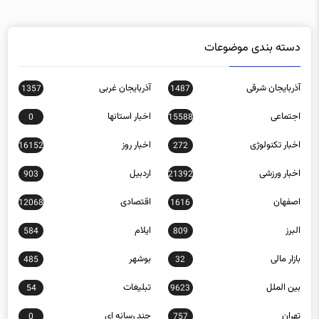
دسته بندی موضوعات
آذربایجان شرقی
آذربایجان غربی
1357
1487
اجتماعی
اخبار استانها
0
15588
اخبار تکنولوژی
اخبار روز
16152
272
اخبار ورزشی
اردبیل
903
21392
اصفهان
اقتصادی
12068
1616
البرز
ایلام
584
809
بازار مالی
بوشهر
485
32
بین الملل
تبلیغات
54
9623
تهران
چند رسانه ای
0
757