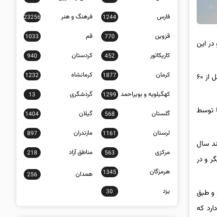
فارس
فرهنگ و هنر
23256
1244
قزوین
قم
1033
770
 در این
کاریکاتور
کردستان
940
452
کرمان
کرمانشاه
1232
1877
استان کرمان با نام حاج قاسم در دنیا شناخته شده و پایتخت مقاومت لقب گرفته است، گلزار شهدای کرمان شاهد حضور میهمانان خارجی حداقل از ۶۰
کهگیلویه و بویراحمد
گردشگری
13
1299
ا توسط
گلستان
گیلان
1404
568
لرستان
مازندران
897
1161
ند سال
مرکزی
مناطق آزاد
218
563
ر و در
هرمزگان
1345
همدان
256
یزد
30
 و طبق
ارد که