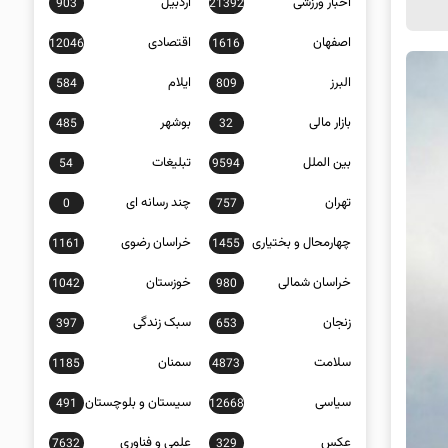
اخبار ورزشی
اردبیل
903
21392
اصفهان
اقتصادی
12046
1616
البرز
ایلام
584
809
بازار مالی
بوشهر
485
32
بین الملل
تبلیغات
54
9594
تهران
چند رسانه ای
0
757
چهارمحال و بختیاری
خراسان رضوی
1161
1455
خراسان شمالی
خوزستان
1042
980
زنجان
سبک زندگی
397
653
سلامت
سمنان
1185
4873
سیاسی
سیستان و بلوچستان
491
12668
عکس
علمی و فناوری
7632
329