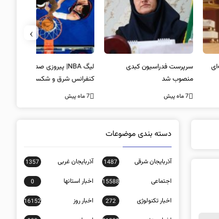
›
پرست فدراسیون کبدی
لیگ NBA| پیروزی صدرنشینان
خط و نشان
صوب شد
کنفرانس شرق و شکست لیکرز در
7 ماه پیش
غیاب جیمز
ه پیش
7 ماه پیش
دسته بندی موضوعات
آذربایجان شرقی
آذربایجان غربی
1357
1487
اجتماعی
اخبار استانها
0
15588
اخبار تکنولوژی
اخبار روز
16152
272