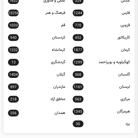
عکس
علمی و فناوری
7632
329
فارس
فرهنگ و هنر
23256
1244
قزوین
قم
1033
770
کاریکاتور
کردستان
940
452
کرمان
کرمانشاه
1232
1877
کهگیلویه و بویراحمد
گردشگری
13
1299
گلستان
گیلان
1404
568
لرستان
مازندران
897
1161
مرکزی
مناطق آزاد
218
563
هرمزگان
1345
همدان
256
یزد
30