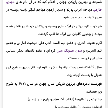
نامزدهای بهترین بازیکن جهان را اعلام کرد که در ان نام های
مهدی
طارمی
مهاجم ایرانی پورتو و سردار آزمون مهاجم ایرانی زنیت روسیه در
میان گرینه ها دیده می شود.
هر دو ستاره ایرانی در لیگ های روسیه و پرتغال درخشان ظاهر شده
بودند و بهترین گلزنان این لیگ ها لقب گرفتند.
اکرم عفیف قطری و عضو تیم السد قطر، علی مبخوت اماراتی و عضو
تیم الجزیره و
سون هیونگ مین
کره ای و عضو تاتنهام دیگر آسیایی
های این فهرست هستند.
سال گذشته هم روبرت لواندوفسکی ستاره لهستانی بایرن مونیخ این
عنوان را بدست آورده بود.
فهرست نامزدهای برترین بازیکن سال جهان در سال ۲۰۲۱ به شرح
زیر هستند:
جانلوئیجی دوناروما (ایتالیا، آث میلان، پاری سن ژرمن)
لئوناردو بونوچی (ایتالیا، یوونتوس)