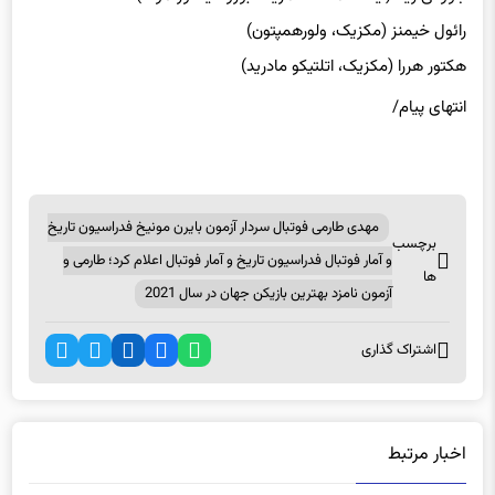
رائول خیمنز (مکزیک، ولورهمپتون)
هکتور هررا (مکزیک، اتلتیکو مادرید)
انتهای پیام/
مهدی طارمی فوتبال سردار آزمون بایرن مونیخ فدراسیون تاریخ
برچسب
و آمار فوتبال فدراسیون تاریخ و آمار فوتبال اعلام کرد؛ طارمی و
ها
آزمون نامزد بهترین بازیکن جهان در سال 2021
اشتراک گذاری
اخبار مرتبط