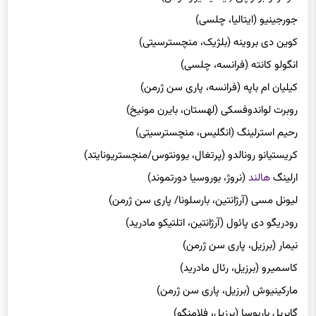
جورجینیو (ایتالیا، چلسی)
کوین دی بروینه (بلژیک، منچسترسیتی)
انگولو کانته (فرانسه، چلسی)
کیلیان ام باپه (فرانسه، پاری سن ژرمن)
روبرت لواندوفسکی (لهستان، بایرن مونیخ)
رحیم استرلینگ (انگلیس، منچسترسیتی)
کریستیانو رونالدو (پرتغال، یوونتوس/منچستریونایتد)
ارلینگ
هالند
(نروژ، بوروسیا دورتموند)
لیونل مسی (آرژانتین، بارسلونا/ پاری سن ژرمن)
رودریگو دی پائول (آرژانتین، اتلتیکو مادرید)
نیمار (برزیل، پاری سن ژرمن)
کاسمیرو (برزیل، رئال مادرید)
مارکینیوش (برزیل، پاری سن ژرمن)
گابریل باربوسا (برزیل، فلامنگو)