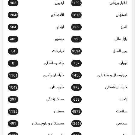
اخبار ورزشی
اردبیل
903
21392
اصفهان
اقتصادی
12046
1616
البرز
ایلام
584
809
بازار مالی
بوشهر
485
32
بین الملل
تبلیغات
54
9594
تهران
چند رسانه ای
0
757
چهارمحال و بختیاری
خراسان رضوی
1161
1455
خراسان شمالی
خوزستان
1042
978
زنجان
سبک زندگی
397
653
سلامت
سمنان
1185
4873
سیاسی
سیستان و بلوچستان
491
12668