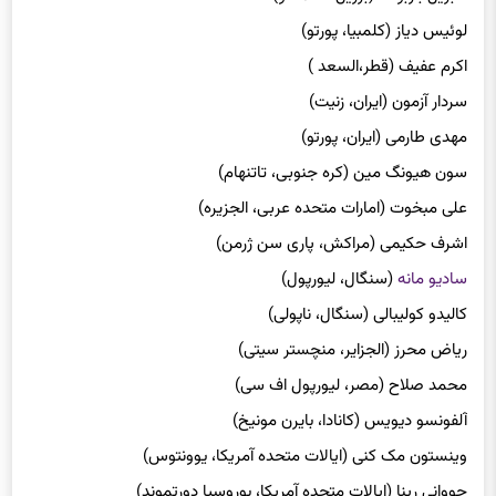
لوئیس دیاز (کلمبیا، پورتو)
اکرم عفیف (قطر،السعد )
سردار آزمون (ایران، زنیت)
مهدی طارمی (ایران، پورتو)
سون هیونگ مین (کره جنوبی، تاتنهام)
علی مبخوت (امارات متحده عربی، الجزیره)
اشرف حکیمی (مراکش، پاری سن ژرمن)
سادیو مانه
(سنگال، لیورپول)
کالیدو کولیبالی (سنگال، ناپولی)
ریاض محرز (الجزایر، منچستر سیتی)
محمد صلاح (مصر، لیورپول اف سی)
آلفونسو دیویس (کانادا، بایرن مونیخ)
وینستون مک کنی (ایالات متحده آمریکا، یوونتوس)
جووانی رینا (ایالات متحده آمریکا، بوروسیا دورتموند)