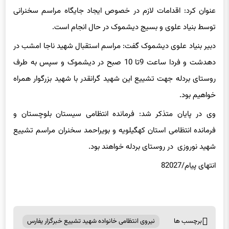
عنوان
کرد: اقدامات لازم در خصوص ایجاد جایگاه مراسم سخنرانی
توسط بنیاد علوی و بسیج دیشموک در حال انجام است.
دبیر بنیاد علوی دیشموک گفت: مراسم استقبال شهید ناجا امشب در
دهدشت و فردا ساعت 9تا 10 صبح در دیشموک و سپس به طرف
روستای
بردله
جهت تشییع این شهید گرانقدر با شهید بزرگوار همراه
خواهیم بود.
وی در پایان متذکر شد: فرمانده انتظامی سیستان بلوچستان و
فرمانده انتظامی استان کهگیلویه و بویراحمد سخنران مراسم تشییع
شهید نوروزی در روستای
بردله
خواهند بود.
انتهای
پیام/82027
برچسب ها
نیروی انتظامی خانواده شهید تشییع خبرگزار یفارس