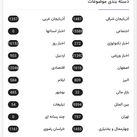
دسته بندی موضوعات
آذربایجان شرقی
آذربایجان غربی
1357
1487
اجتماعی
اخبار استانها
0
15588
اخبار تکنولوژی
اخبار روز
16152
272
اخبار ورزشی
اردبیل
903
21392
اصفهان
اقتصادی
12046
1616
البرز
ایلام
584
809
بازار مالی
بوشهر
485
32
بین الملل
تبلیغات
54
9594
تهران
چند رسانه ای
0
757
چهارمحال و بختیاری
خراسان رضوی
1161
1455