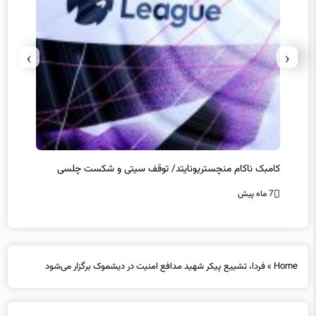
›
‹
کامبک ناکام منچستریونایتد/ توقف سیتی و شکست چلسی
تخلفات
7 ماه پیش
7 ماه پیش
Home
»
فردا، تشییع پیکر شهید مدافع امنیت در دیشموک برگزار می‌شود