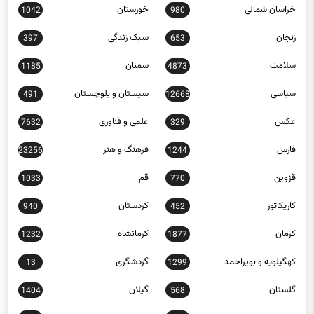
خراسان شمالی
خوزستان
1042
980
زنجان
سبک زندگی
397
653
سلامت
سمنان
1185
4873
سیاسی
سیستان و بلوچستان
491
12668
عکس
علمی و فناوری
7632
329
فارس
فرهنگ و هنر
23256
1244
قزوین
قم
1033
770
کاریکاتور
کردستان
940
452
کرمان
کرمانشاه
1232
1877
کهگیلویه و بویراحمد
گردشگری
13
1299
گلستان
گیلان
1404
568