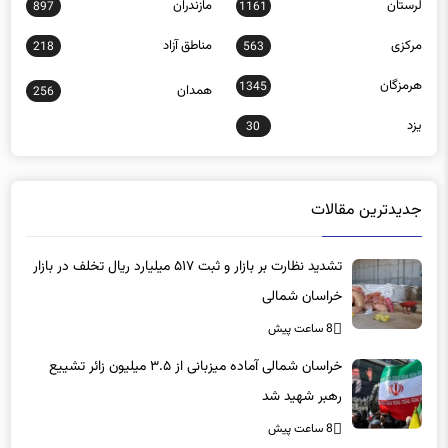
لرستان
مازندران
897
1161
مرکزی
مناطق آزاد
218
563
هرمزگان
1345
همدان
256
یزد
30
جدیدترین مقالات
تشدید نظارت بر بازار و ثبت ۵۱۷ میلیارد ریال تخلف در بازار
خراسان شمالی
8 ساعت پیش
خراسان شمالی آماده میزبانی از ۳.۵ میلیون زائر تشییع
رهبر شهید شد
8 ساعت پیش